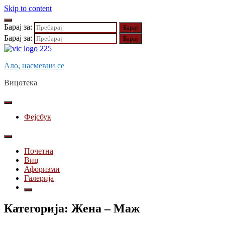
Skip to content
Барај за:
Барај за:
Ало, насмевни се
Вицотека
Фејсбук
Почетна
Виц
Афоризми
Галерија
Категорија:
Жена – Маж