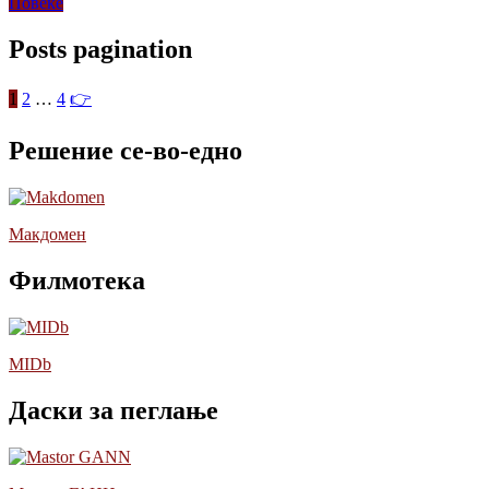
Повеќе
Posts pagination
1
2
…
4
👉
Решение се-во-едно
Макдомен
Филмотека
MIDb
Даски за пеглање