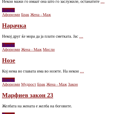
Некои мажи го имаат она што го заслужиле, останатите
…
Повеќе
Афоризми
Брак
Жена - Маж
Нарачка
Некој друг ќе мора да ја плати сметката. Јас
…
Повеќе
Афоризми
Жена - Маж
Мисли
Нозе
Кој нема во главата има во нозете. На некои
…
Повеќе
Афоризми
Мудрост
Брак
Жена - Маж
Закон
Марфиев закон 23
Желбата на жената е желба на боговите.