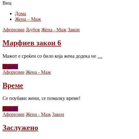
Виц
Дома
Жена – Маж
Афоризми
Љубов
Жена - Маж
Закон
Марфиев закон 6
Мажот е среќен со било која жена додека не
…
Повеќе
Афоризми
Жена - Маж
Време
Се поубави жени, се помалку време!
Повеќе
Афоризми
Жена - Маж
Закон
Заслужено