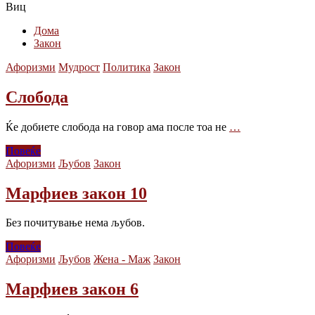
Виц
Дома
Закон
Афоризми
Мудрост
Политика
Закон
Слобода
Ќе добиете слобода на говор ама после тоа не
…
Повеќе
Афоризми
Љубов
Закон
Марфиев закон 10
Без почитување нема љубов.
Повеќе
Афоризми
Љубов
Жена - Маж
Закон
Марфиев закон 6