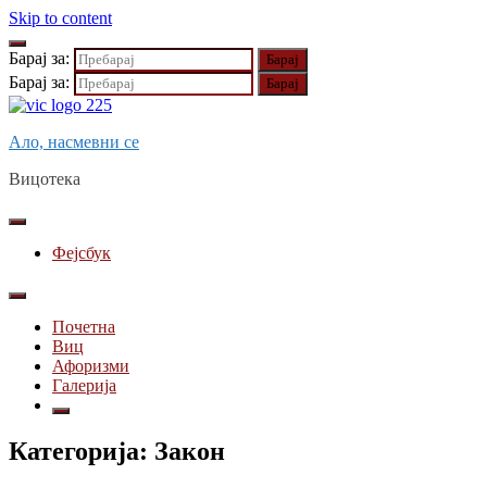
Skip to content
Барај за:
Барај за:
Ало, насмевни се
Вицотека
Фејсбук
Почетна
Виц
Афоризми
Галерија
Категорија:
Закон