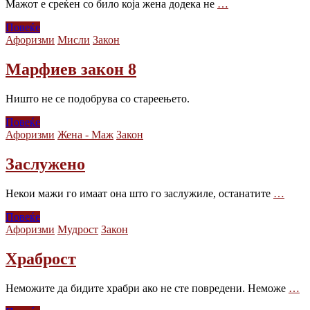
Мажот е среќен со било која жена додека не
…
Повеќе
Афоризми
Мисли
Закон
Марфиев закон 8
Ништо не се подобрува со стареењето.
Повеќе
Афоризми
Жена - Маж
Закон
Заслужено
Некои мажи го имаат она што го заслужиле, останатите
…
Повеќе
Афоризми
Мудрост
Закон
Храброст
Неможите да бидите храбри ако не сте повредени. Неможе
…