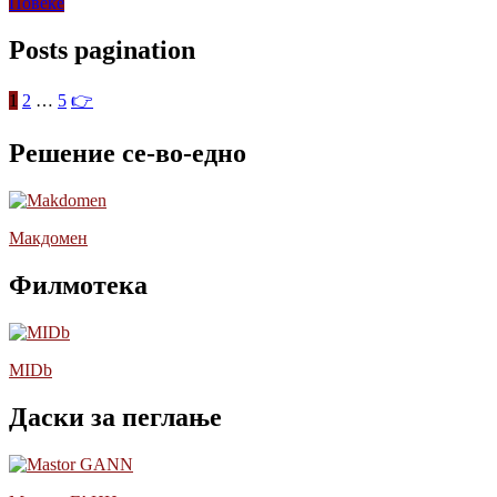
Повеќе
Posts pagination
1
2
…
5
👉
Решение се-во-едно
Макдомен
Филмотека
MIDb
Даски за пеглање