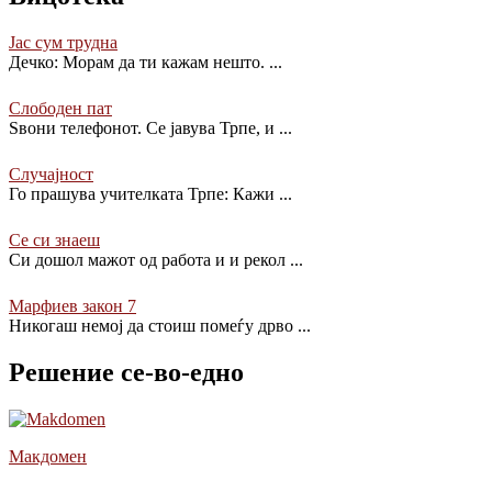
Јас сум трудна
Дечко: Морам да ти кажам нешто.
...
Слободен пат
Ѕвони телефонот. Се јавува Трпе, и
...
Случајност
Го прашува учителката Трпе: Кажи
...
Се си знаеш
Си дошол мажот од работа и и рекол
...
Марфиев закон 7
Никогаш немој да стоиш помеѓу дрво
...
Решение се-во-едно
Макдомен