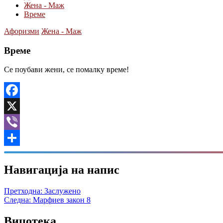
Жена - Маж
Време
Афоризми
Жена - Маж
Време
Се поубави жени, се помалку време!
Facebook
X
Viber
Share
Навигација на напис
Претходна:
Заслужено
Следна:
Марфиев закон 8
Вицотека