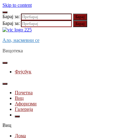
Skip to content
Барај за:
Барај за:
Ало, насмевни се
Вицотека
Фејсбук
Почетна
Виц
Афоризми
Галерија
Виц
Дома