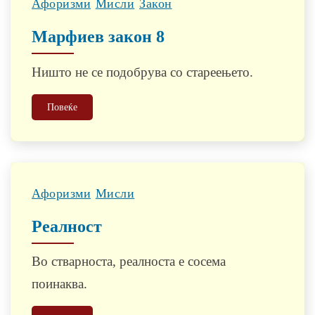
Афоризми
Мисли
Закон
Марфиев закон 8
Ништо не се подобрува со стареењето.
Повеќе
Афоризми
Мисли
Реалност
Во стварноста, реалноста е сосема
поинаква.