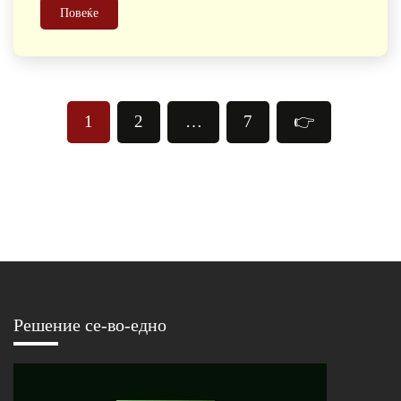
Повеќе
Posts
1
2
…
7
👉
pagination
Решение се-во-едно