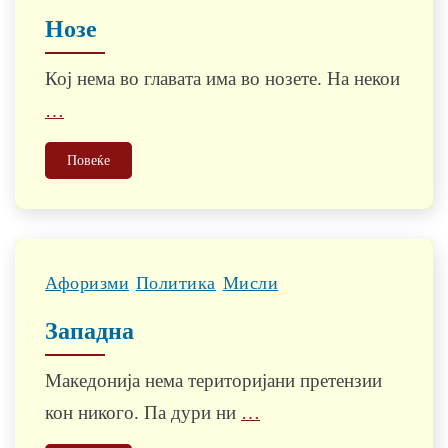
Нозе
Кој нема во главата има во нозете. На некои
…
Повеќе
Афоризми
Политика
Мисли
Западна
Македонија нема територијани претензии
кон никого. Па дури ни
…