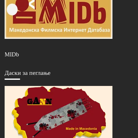
MIDb
Даски за пеглање