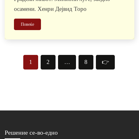
осамени. Хенри Дејвид Торо
Повеќе
Posts
1
2
…
8
👉
pagination
Решение се-во-едно