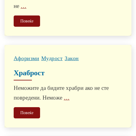
не
…
Повеќе
Афоризми
Мудрост
Закон
Храброст
Неможите да бидите храбри ако не сте
повредени. Неможе
…
Повеќе