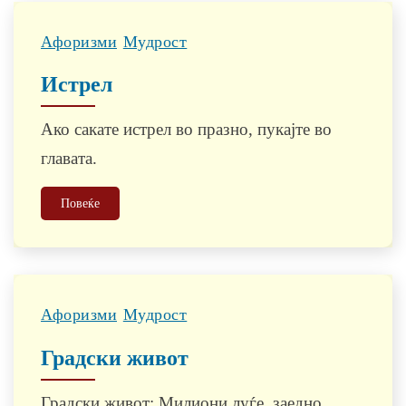
Афоризми
Мудрост
Истрел
Ако сакате истрел во празно, пукајте во
главата.
Повеќе
Афоризми
Мудрост
Градски живот
Градски живот: Милиони луѓе, заедно