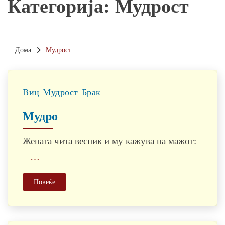
Категорија:
Мудрост
Дома
Мудрост
Виц
Мудрост
Брак
Мудро
Жената чита весник и му кажува на мажот:
–
…
Повеќе