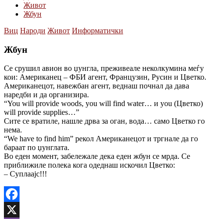
Живот
Жбун
Виц
Народи
Живот
Информатички
Жбун
Се срушил авион во џунгла, преживеале неколкумина меѓу
кои: Американец – ФБИ агент, Французин, Русин и Цветко.
Американецот, навежбан агент, веднаш почнал да дава
наредби и да организира.
“You will provide woods, you will find water… и you (Цветко)
will provide supplies…”
Сите се вратиле, нашле дрва за оган, вода… само Цветко го
нема.
“We have to find him” рекол Американецот и тргнале да го
бараат по џунглата.
Во еден момент, забележале дека еден жбун се мрда. Се
приближиле полека кога одеднаш искочил Цветко:
– Суплаајс!!!
Facebook