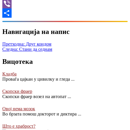
X
Viber
Share
Навигација на напис
Претходна:
Друг кондом
Следна:
Стани да седнам
Вицотека
Кладба
Проваѓа цајкан у цивилку и гледа
...
Скопски фраер
Скопски фраер возел на автопат
...
Овој нема мозок
Во брзата помош докторот и диктира
...
Што е храброст?