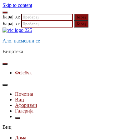
Skip to content
Барај за:
Барај за:
Ало, насмевни се
Вицотека
Фејсбук
Почетна
Виц
Афоризми
Галерија
Виц
Дома