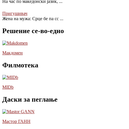
На час по македонски јазик,
...
Пригушивач
Жена на мужа: Срце бе па сс
...
Решение се-во-едно
Макдомен
Филмотека
MIDb
Даски за пеглање
Мастор ГАНН