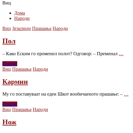
Виц
Дома
Народи
Виц
Зезалици
Прашања
Народи
Пол
– Како Еским го променил полот? Одговор: – Преминал
…
Повеќе
Виц
Прашања
Народи
Кармин
Му го поставуваат на еден Шкот вообичаеното прашање: –
…
Повеќе
Виц
Прашања
Народи
Нож