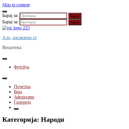
Skip to content
Барај за:
Барај за:
Ало, насмевни се
Вицотека
Фејсбук
Почетна
Виц
Афоризми
Галерија
Категорија:
Народи