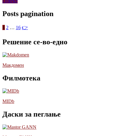
Повеќе
Posts pagination
1
2
…
16
👉
Решение се-во-едно
Макдомен
Филмотека
MIDb
Даски за пеглање