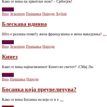
Како се вика на хрватски нож? – Србосјек!
Повеќе
Виц
Зезалици
Прашања
Народи
Љубов
Блескава иднина
Што е разлика помеѓу жена французинка и жена македонка?
…
Повеќе
Виц
Зезалици
Прашања
Народи
Кинез
Како се вика најнасмеаниот Кинез во светот? -СМај Ли.
Повеќе
Виц
Прашања
Народи
Босанка која преувеличува?
Како се вика Босанка на која се и е
…