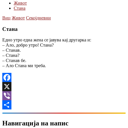
Живот
Стана
Виц
Живот
Секојдневни
Стана
Едно утро една жена се јавува кај другарка и:
– Ало, добро утро! Стана?
– Станав.
– Стана?
– Станав бе.
– Ало Стана ми треба.
Facebook
X
Viber
Share
Навигација на напис