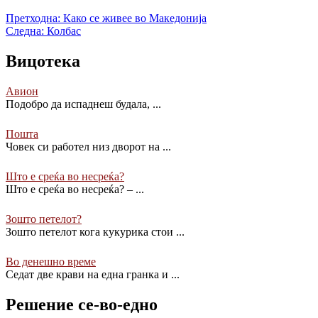
Претходна:
Како се живее во Македонија
Следна:
Колбас
Вицотека
Авион
Подобро да испаднеш будала,
...
Пошта
Човек си работел низ дворот на
...
Што е среќа во несреќа?
Што е среќа во несреќа? –
...
Зошто петелот?
Зошто петелот кога кукурика стои
...
Во денешно време
Седат две крави на една гранка и
...
Решение се-во-едно