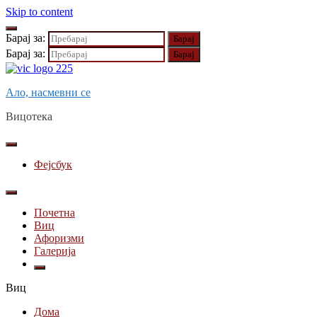
Skip to content
Барај за:
Барај за:
Ало, насмевни се
Вицотека
Фејсбук
Почетна
Виц
Афоризми
Галерија
Виц
Дома