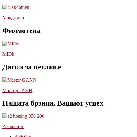
Макдомен
Филмотека
MIDb
Даски за пеглање
Мастор ГАНН
Нашата брзина, Вашиот успех
А2 хосинг
Фејсбук