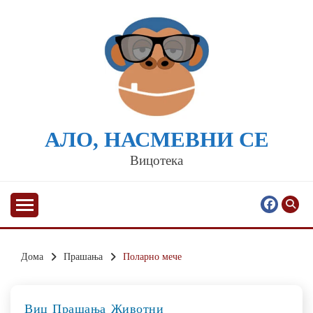
Skip
to
content
АЛО, НАСМЕВНИ СЕ
Вицотека
Дома
Прашања
Поларно мече
Виц
Прашања
Животни