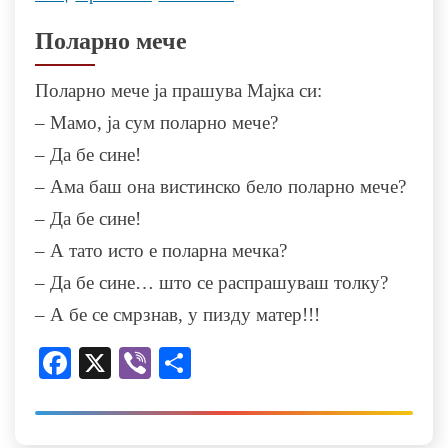
Поларно мече
Поларно мече ја прашува Мајка си:
– Мамо, ја сум поларно мече?
– Да бе сине!
– Ама баш она вистинско бело поларно мече?
– Да бе сине!
– А тато исто е поларна мечка?
– Да бе сине… што се распрашуваш толку?
– А бе се смрзнав, у пизду матер!!!
Facebook
X
Viber
Share