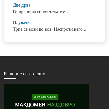
Две дрва
Го прашува синот таткото: –
...
Плувачка
Трпе се вози во воз. Наспроти него
...
Решение се-во-едно