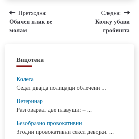
Навигација
Претходна:
Следна:
Обичен плик ве
Колку убави
на
молам
гробишта
напис
Вицотека
Колега
Седат двајца полицајци облечени
...
Ветеринар
Разговараат две плавуши: –
...
Безобразно провокативни
Згодни провокативни секси девојки.
...