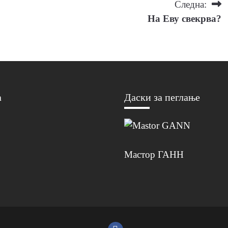
Следна:
На Еву свекрва?
а
Даски за пеглање
Мастор ГАНН