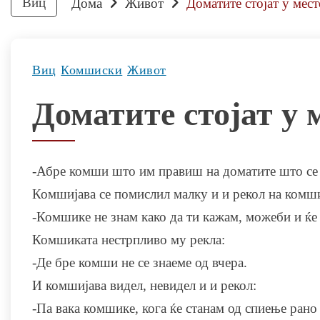
Виц
Дома
Живот
Доматите стојат у мест
Виц
Комшиски
Живот
Доматите стојат у 
-Абре комши што им правиш на доматите што се то
Комшијава се помислил малку и и рекол на комш
-Комшике не знам како да ти кажам, можеби и ќе 
Комшиката нестрпливо му рекла:
-Де бре комши не се знаеме од вчера.
И комшијава видел, невидел и и рекол:
-Па вака комшике, кога ќе станам од спиење рано