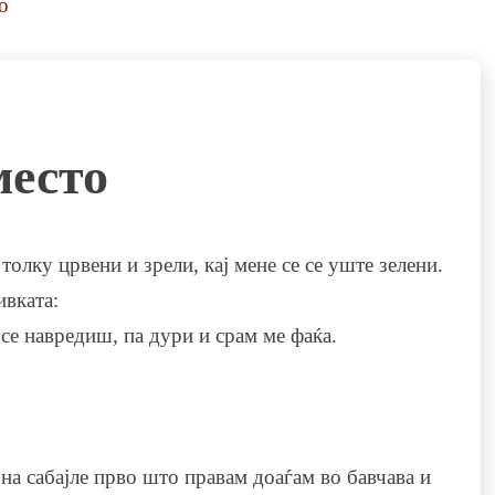
о
место
лку црвени и зрели, кај мене се се уште зелени.
ивката:
се навредиш, па дури и срам ме фаќа.
 на сабајле прво што правам доаѓам во бавчава и