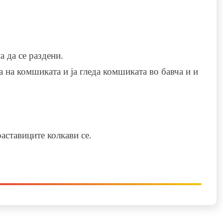
 да се раздени.
 на комшиката и ја гледа комшиката во бавча и и
аставиците колкави се.