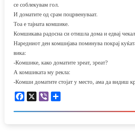
се соблекувам гол.
И доматите од срам поцрвенуваат.
Тоа е тајната комшике.
Комшикава радосна си отишла дома и едвај чекала
Наредниот ден комшијава поминува покрај куќата
вика:
-Комшике, како доматите зреат, зреат?
А комшиката му рекла:
-Комши доматите стојат у место, ама да видиш кр
Facebook
X
Viber
Share