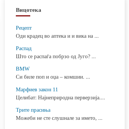
Вицотека
Рецепт
Оди крадец во аптека и и вика на
...
Распад
Што се распаѓа побрзо од Југо?
...
BMW
Си биле поп и оџа – комшии.
...
Марфиев закон 11
Целибат: Најнеприродна перверзија.
...
Трите прасиња
Можеби не сте слушнале за името,
...