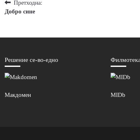
Навигација
Претходна:
Добро сине
на
напис
Решение се-во-едно
Филмотек
Макдомен
MIDb