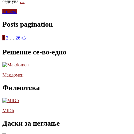
седнува
…
Повеќе
Posts pagination
1
2
…
26
👉
Решение се-во-едно
Макдомен
Филмотека
MIDb
Даски за пеглање