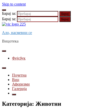
Skip to content
Барај за:
Барај за:
Ало, насмевни се
Вицотека
Фејсбук
Почетна
Виц
Афоризми
Галерија
Категорија:
Животни