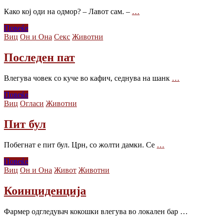
Како кој оди на одмор? – Лавот сам. –
…
Повеќе
Виц
Он и Она
Секс
Животни
Последен пат
Влегува човек со куче во кафич, седнува на шанк
…
Повеќе
Виц
Огласи
Животни
Пит бул
Побегнат е пит бул. Црн, со жолти дамки. Се
…
Повеќе
Виц
Он и Она
Живот
Животни
Коинциденција
Фармер одгледувач кокошки влегува во локален бар …