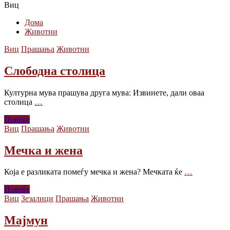
Виц
Дома
Животни
Виц
Прашања
Животни
Слободна столица
Културна мува прашува друга мува: Извинете, дали оваа
столица
…
Повеќе
Виц
Прашања
Животни
Мечка и жена
Која е разликата помеѓу мечка и жена? Мечката ќе
…
Повеќе
Виц
Зезалици
Прашања
Животни
Мајмун