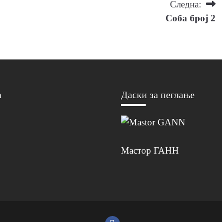
Следна:
Соба број 2
а
Даски за пеглање
Мастор ГАНН