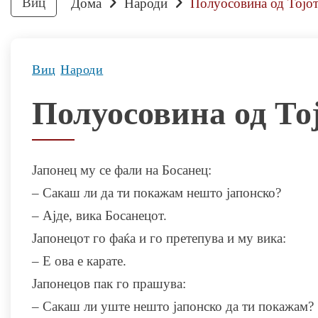
Виц
Дома
Народи
Полуосовина од Тојот
Виц
Народи
Полуосовина од То
Јапонец му се фали на Босанец:
– Сакаш ли да ти покажам нешто јапонско?
– Ајде, вика Босанецот.
Јапонецот го фаќа и го претепува и му вика:
– Е ова е карате.
Јапонецов пак го прашува:
– Сакаш ли уште нешто јапонско да ти покажам?