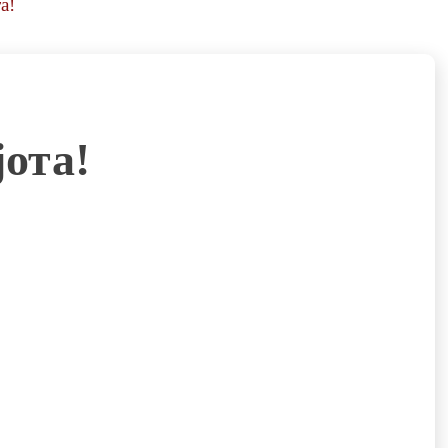
а!
јота!