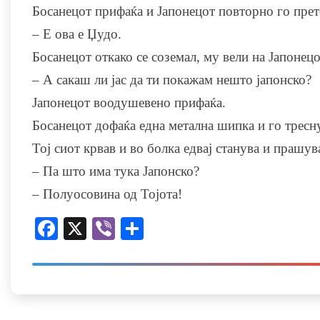
Босанецот прифаќа и Јапонецот повторно го прет
– Е ова е Џудо.
Босанецот откако се соземал, му вели на Јапонецо
– А сакаш ли јас да ти покажам нешто јапонско?
Јапонецот воодушевено прифаќа.
Босанецот дофаќа една метална шипка и го тресн
Тој сиот крвав и во болка едвај станува и прашув
– Па што има тука Јапонско?
– Полуосовина од Тојота!
Facebook
X
Viber
Share