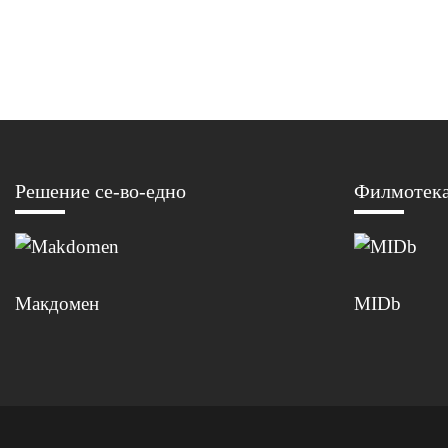
Навигација
на
напис
Решение се-во-едно
Филмотек
Макдомен
MIDb