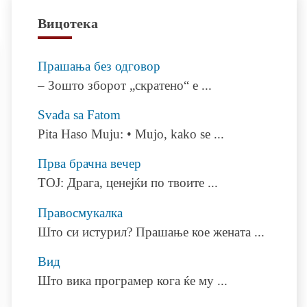
Вицотека
Прашања без одговор
– Зошто зборот „скратено“ е
...
Svađa sa Fatom
Pita Haso Muju: • Mujo, kako se
...
Прва брачна вечер
ТОЈ: Драга, ценејќи по твоите
...
Правосмукалка
Што си истурил? Прашање кое жената
...
Вид
Што вика програмер кога ќе му
...