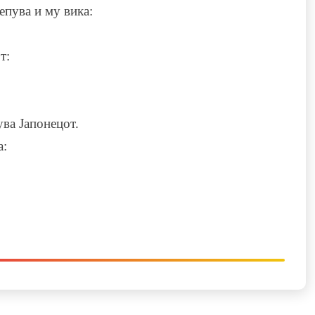
епува и му вика:
т:
ува Јапонецот.
а: