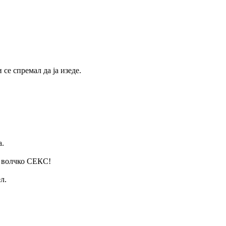
е спремал да ја изеде.
а.
е волчко СЕКС!
л.