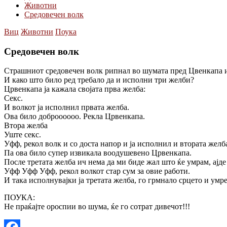
Животни
Средовечен волк
Виц
Животни
Поука
Средовечен волк
Страшниот средовечен волк рипнал во шумата пред Цвенкапа и с
И како што било ред требало да и исполни три желби?
Црвенкапа ја кажала својата прва желба:
Секс.
И волкот ја исполнил првата желба.
Ова било доброооооо. Рекла Црвенкапа.
Втора желба
Уште секс.
Уфф, рекол волк и со доста напор и ја исполнил и втората желб
Па ова било супер извикала воодушевено Црвенкапа.
После третата желба ич нема да ми биде жал што ќе умрам, ајд
Уфф Уфф Уфф, рекол волкот стар сум за овие работи.
И така исполнувајки ја третата желба, го грмнало срцето и умре
ПОУКА:
Не праќајте ороспии во шума, ќе го сотрат дивечот!!!