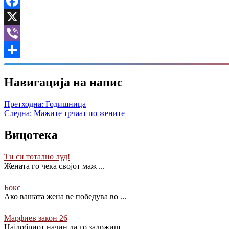
Facebook
X
Viber
Share
Навигација на напис
Претходна:
Годишница
Следна:
Мажите трчаат по жените
Вицотека
Ти си тотално луд!
Жената го чека својот маж
...
Бокс
Ако вашата жена ве победува во
...
Марфиев закон 26
Најдобриот начин да го задржиш
...