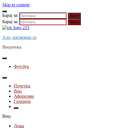
Skip to content
Барај за:
Барај за:
Ало, насмевни се
Вицотека
Фејсбук
Почетна
Виц
Афоризми
Галерија
Виц
Дома