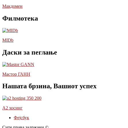
Макдомен
Филмотека
MIDb
Даски за пеглање
Мастор ГАНН
Нашата брзина, Вашиот успех
А2 хосинг
Фејсбук
Сите права задржани ©