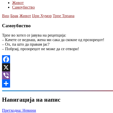
Живот
Самоубиство
Виц
Брак
Живот
Црн Хумор
Трпе Трпана
Самоубиство
Трпе во хотел се јавува на рецепција:
– Качете се веднаш, жена ми сака да скокне од прозорецот!
– Ох, па што да правам јас?
– Побрзај, прозорецот не може да се отвори!
Facebook
X
Viber
Share
Навигација на напис
Претходна:
Невини