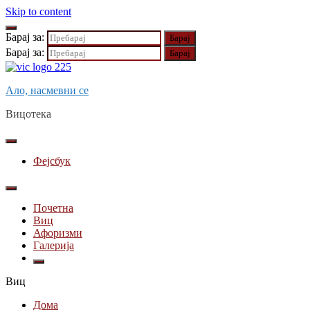
Skip to content
Барај за:
Барај за:
Ало, насмевни се
Вицотека
Фејсбук
Почетна
Виц
Афоризми
Галерија
Виц
Дома