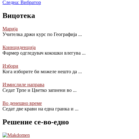
Следна:
Вибратор
Вицотека
Марија
Учителка држи курс по Географија
...
Коинциденција
Фармер одгледувач кокошки влегува
...
Избори
Кога изборите би можеле нешто да
...
Измислиле направа
Седат Трпе и Цветко запиени во
...
Во денешно време
Седат две крави на една гранка и
...
Решение се-во-едно