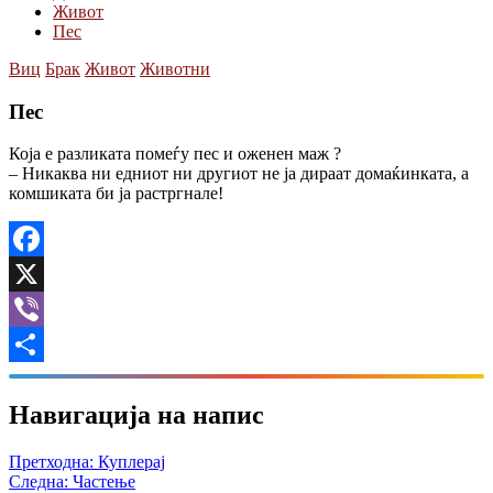
Живот
Пес
Виц
Брак
Живот
Животни
Пес
Која е разликата помеѓу пес и оженен маж ?
– Никаква ни едниот ни другиот не ја дираат домаќинката, а
комшиката би ја растргнале!
Facebook
X
Viber
Share
Навигација на напис
Претходна:
Куплерај
Следна:
Частење