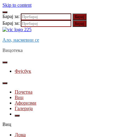
Skip to content
Барај за:
Барај за:
Ало, насмевни се
Вицотека
Фејсбук
Почетна
Виц
Афоризми
Галерија
Виц
Дома