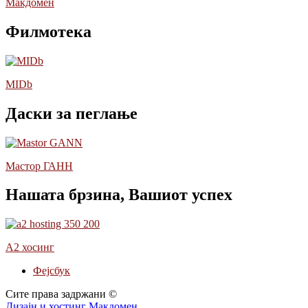
Макдомен
Филмотека
MIDb
Даски за пеглање
Мастор ГАНН
Нашата брзина, Вашиот успех
А2 хосинг
Фејсбук
Сите права задржани ©
Дизајн и хостинг Макдомен