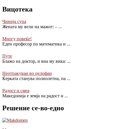
Вицотека
Чинија супа
Жената му вели на мажот: –
...
Многу повеќе!
Еден професор по математика и
...
Путе
Блажо на доктор, и виа му вика:
...
Неотпакуван во целофан
Ќерката станува полнолетна, па
...
Радост и смеа
Македонија е земја на радост и
...
Решение се-во-едно