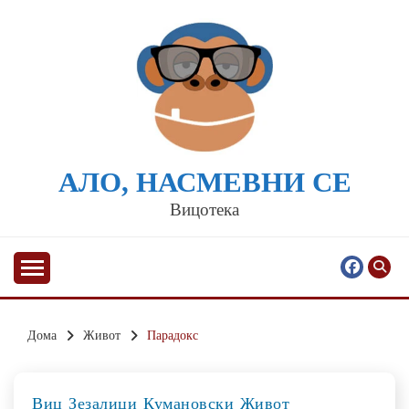
Skip
to
content
АЛО, НАСМЕВНИ СЕ
Вицотека
Дома
Живот
Парадокс
Виц
Зезалици
Кумановски
Живот