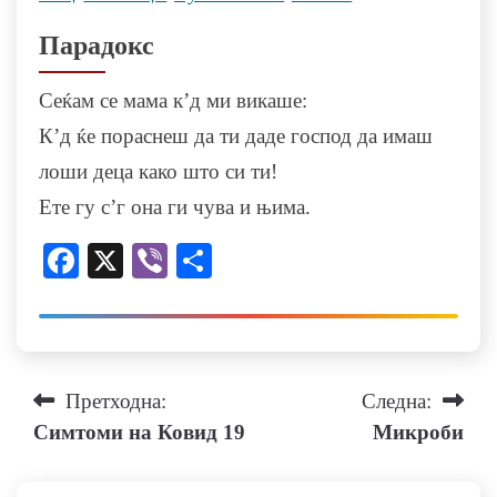
Парадокс
Сеќам се мама к’д ми викаше:
К’д ќе пораснеш да ти даде господ да имаш
лоши деца како што си ти!
Ете гу с’г она ги чува и њима.
Facebook
X
Viber
Share
Навигација
Претходна:
Следна:
Симтоми на Ковид 19
Микроби
на