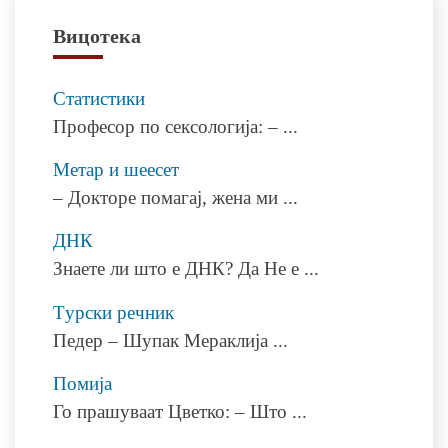
напис
Вицотека
Статистики
Професор по сексологија: –
...
Метар и шеесет
– Докторе помагај, жена ми
...
ДНК
Знаете ли што е ДНК? Да Не е
...
Tурски речник
Педер – Шупак Мераклија
...
Помија
Го прашуваат Цветко: – Што
...