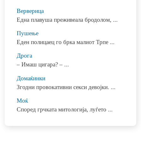
Верверица
Една плавуша преживеала бродолом,
...
Пушење
Еден полицаец го брка малиот Трпе
...
Дрога
– Имаш цигара? –
...
Домаќинки
Згодни провокативни секси девојки.
...
Моќ
Според грчката митологија, луѓето
...