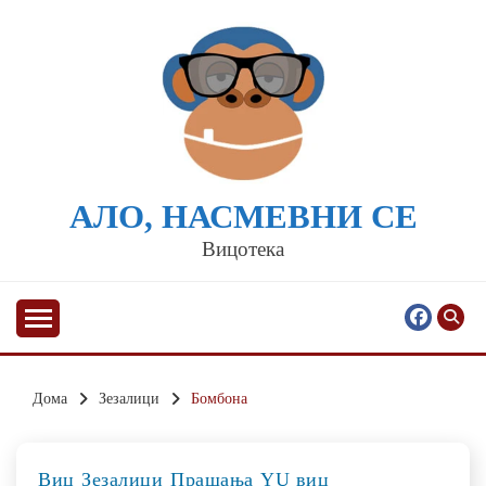
Skip
to
content
АЛО, НАСМЕВНИ СЕ
Вицотека
Дома
Зезалици
Бомбона
Виц
Зезалици
Прашања
YU виц