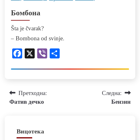
Бомбона
Šta je čvarak?
– Bombona od svinje.
Facebook
X
Viber
Share
Навигација
Претходна:
Следна:
Фатив дечко
Бензин
на
напис
Вицотека