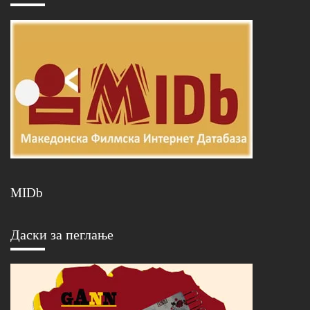
MIDb
Даски за пеглање