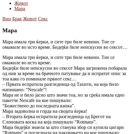
Живот
Мара
Виц
Брак
Живот
Секс
Мара
Мара имала три ќерки, и сите три биле невини. Тие се
омажиле во исто време. Бидејќи биле неискусни во сексот…
Мара имала три ќерки, и сите три биле невини. Тие се
омажиле во исто време.
Бидејќи биле неискусни во сексот Мара загрижена побарала
од нив за време на брачното патување да и испратат опис за
тоа како го поминале првиот секс…
– Првата испратила разгледница од Тахити, на која било
напишано: “Nescafe”!
Мара не и било јасно што значи тоа, но за среќа имала едно
пакетче Nescafe на кое пишувало:
“Божественo до последната капка”.
Мара задоволна и горда на својата ќерка!
– Втората ќерка испратила разгледница од Брегот на
Слоновата коска на која пишувало “Rotmans”.
Мара бидејќи знаела за што станува збор си купила цигари
“Rotmans” и погледнала на пакувањето на кое пишувало: