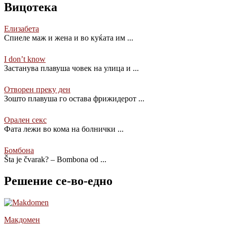
Вицотека
Елизабета
Спиеле маж и жена и во куќата им
...
I don’t know
Застанува плавуша човек на улица и
...
Отворен преку ден
Зошто плавуша го остава фрижидерот
...
Орален секс
Фата лежи во кома на болнички
...
Бомбона
Šta je čvarak? – Bombona od
...
Решение се-во-едно
Макдомен