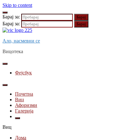
Skip to content
Барај за:
Барај за:
Ало, насмевни се
Вицотека
Фејсбук
Почетна
Виц
Афоризми
Галерија
Виц
Дома