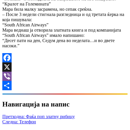
“Кралот на Големината”
Мара била малку засрамена, но сепак среќна.
– После 3 недели стигнала разгледница и од третата ќерка на
која пишувала:
“South African Airways”
Марa веднаш ја отворила златната книга и под компанијата
“South African Airways” имало напишано:
“Десет пати на ден, Седум дена во неделата…и во двете
насоки.”
Facebook
X
Viber
Share
Навигација на напис
Претходна:
Фаќа поп златну рибицу
Следна:
Телефон