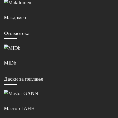
Макдомен
Филмотека
MIDb
Даски за пеглање
Мастор ГАНН