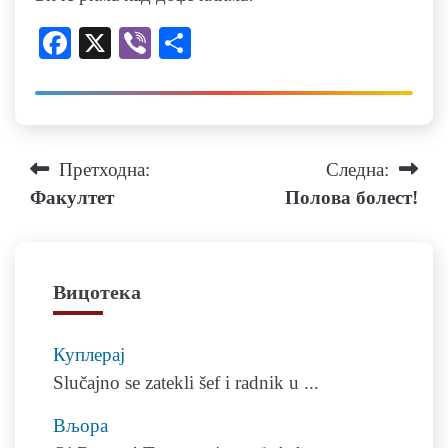
Facebook
X
Viber
Share
Навигација
Претходна:
Следна:
Факултет
Полова болест!
на
напис
Вицотека
Куплерај
Slučajno se zatekli šef i radnik u
...
Вљора