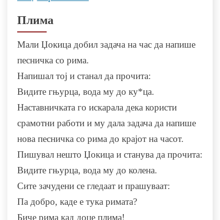
Плима
Мали Џокица добил задача на час да напише
песничка со рима.
Напишал тој и станал да прочита:
Видите гњурца, вода му до ку*ца.
Наставничката го искарала дека користи
срамотни работи и му дала задача да напише
нова песничка со рима до крајот на часот.
Пишувал нешто Џокица и станува да прочита:
Видите гњурца, вода му до колена.
Сите зачудени се гледаат и прашуваат:
Па добро, каде е тука римата?
Биче рима кад доџе плима!