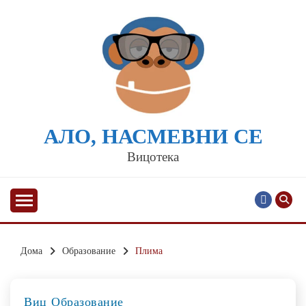
Skip
to
content
АЛО, НАСМЕВНИ СЕ
Вицотека
Дома
Образованиe
Плима
Виц
Образованиe