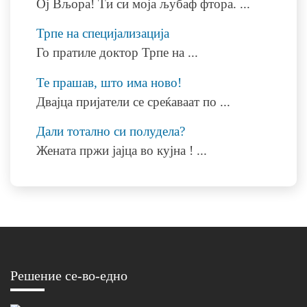
Oј Вљора! Ти си моја љубаф фтора.
...
Трпе на специјализација
Го пратиле доктор Трпе на
...
Те прашав, што има ново!
Двајца пријатели се среќаваат по
...
Дали тотално си полудела?
Жената пржи јајца во кујна !
...
Решение се-во-едно