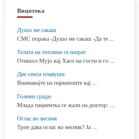
Вицотека
Душо ме сакаш
СМС порака -Душо ме сакаш -Да те
...
Телата на топлина се шират
Отишол Мујо кај Хасо на гости и го
...
Две секси плавуши
Внимавајте на паркинзите кај
...
Големи гради
Млада пациентка се жали на доктор:
...
Оглас во весник
Трпе дава оглас во весник? Ја
...