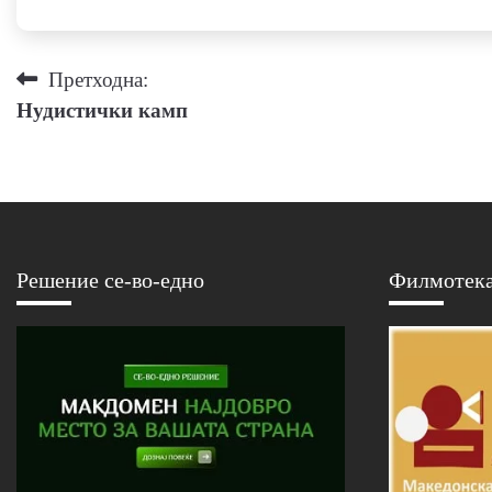
Навигација
Претходна:
Нудистички камп
на
напис
Решение се-во-едно
Филмотек