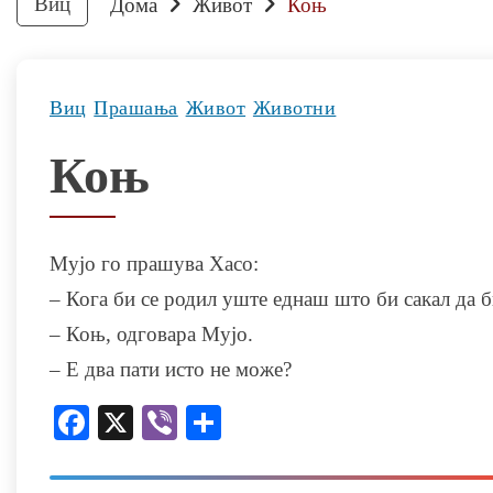
Виц
Дома
Живот
Коњ
Виц
Прашања
Живот
Животни
Коњ
Мујо го прашува Хасо:
– Кога би се родил уште еднаш што би сакал да 
– Коњ, одговара Мујо.
– Е два пати исто не може?
Facebook
X
Viber
Share