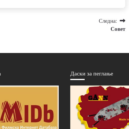
Следна:
Совет
а
Даски за пеглање