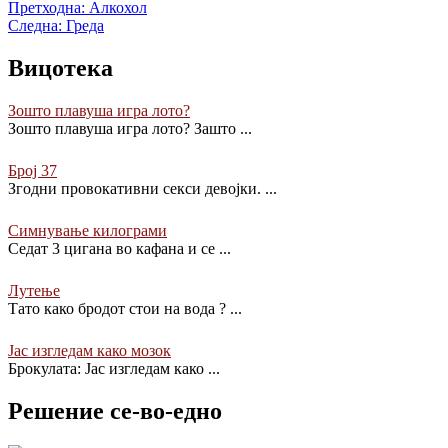
Претходна:
Алкохол
Следна:
Греда
Вицотека
Зошто плавуша игра лото?
Зошто плавуша игра лото? Зашто
...
Број 37
Згодни провокативни секси девојки.
...
Симнување килограми
Седат 3 цигана во кафана и се
...
Лутење
Тато како бродот стои на вода ?
...
Јас изгледам како мозок
Брокулата: Јас изгледам како
...
Решение се-во-едно