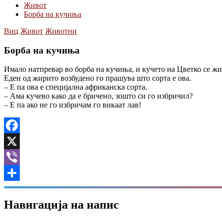
Живот
Борба на кучиња
Виц
Живот
Животни
Борба на кучиња
Имало натпревар во борба на кучиња, и кучето на Цветко се ж
Еден од жирито возбудено го прашува што сорта е ова.
– Е па ова е специјална африканска сорта.
– Ама кучево како да е бричено, зошто си го избричил?
– Е па ако не го избричам го викаат лав!
Facebook
X
Viber
Share
Навигација на напис