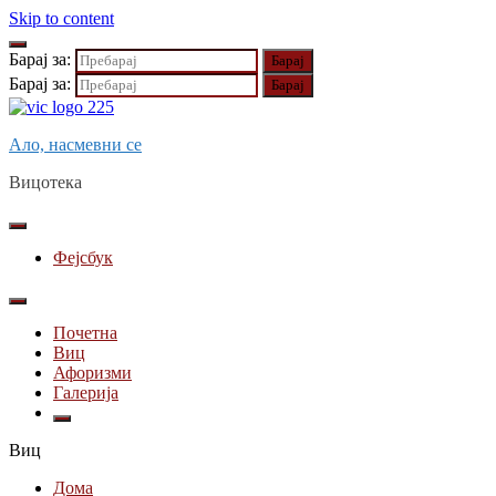
Skip to content
Барај за:
Барај за:
Ало, насмевни се
Вицотека
Фејсбук
Почетна
Виц
Афоризми
Галерија
Виц
Дома