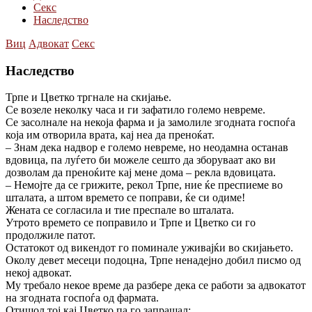
Секс
Наследство
Виц
Адвокат
Секс
Наследство
Трпе и Цветко тргнале на скијање.
Се возеле неколку часа и ги зафатило големо невреме.
Се засолнале на некоја фарма и ја замолиле згодната госпоѓа
која им отворила врата, кај неа да преноќат.
– Знам дека надвор е големо невреме, но неодамна останав
вдовица, па луѓето би можеле сешто да зборуваат ако ви
дозволам да преноќите кај мене дома – рекла вдовицата.
– Немојте да се грижите, рекол Трпе, ние ќе преспиеме во
шталата, а штом времето се поправи, ќе си одиме!
Жената се согласила и тие преспале во шталата.
Утрото времето се поправило и Трпе и Цветко си го
продолжиле патот.
Остатокот од викендот го поминале уживајќи во скијањето.
Околу девет месеци подоцна, Трпе ненадејно добил писмо од
некој адвокат.
Му требало некое време да разбере дека се работи за адвокатот
на згодната госпоѓа од фармата.
Отишол тој кај Цветко па го запрашал: