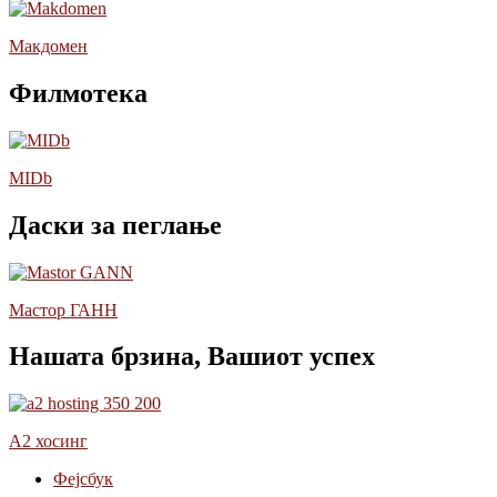
Макдомен
Филмотека
MIDb
Даски за пеглање
Мастор ГАНН
Нашата брзина, Вашиот успех
А2 хосинг
Фејсбук