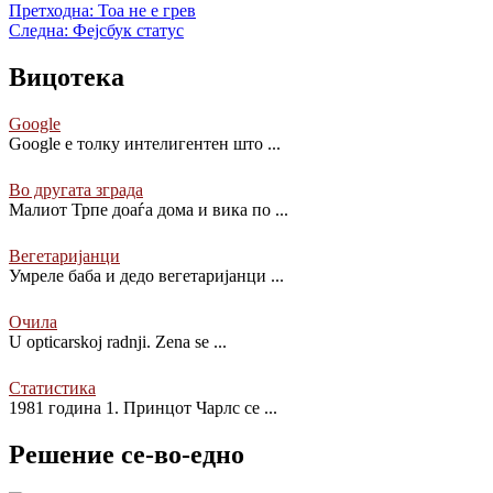
Претходна:
Тоа не е грев
Следна:
Фејсбук статус
Вицотека
Google
Google е толку интелигентен што
...
Во другата зграда
Малиот Трпе доаѓа дома и вика по
...
Вегетаријанци
Умреле баба и дедо вегетаријанци
...
Очила
U opticarskoj radnji. Zena se
...
Статистика
1981 година 1. Принцот Чарлс се
...
Решение се-во-едно