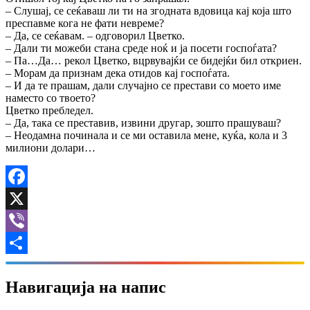
– Слушај, се сеќаваш ли ти на згодната вдовица кај која што
преспавме кога не фати невреме?
– Да, се сеќавам. – одговорил Цветко.
– Дали ти можеби стана среде ноќ и ја посети госпоѓата?
– Па…Да… рекол Цветко, вцрвувајќи се бидејќи бил откриен.
– Морам да признам дека отидов кај госпоѓата.
– И да те прашам, дали случајно се престави со моето име
наместо со твоето?
Цветко пребледел.
– Да, така се преставив, извини другар, зошто прашуваш?
– Неодамна починала и се ми оставила мене, куќа, кола и 3
милиони долари…
Facebook
X
Viber
Share
Навигација на напис