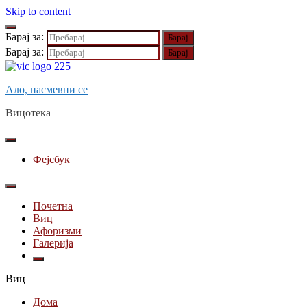
Skip to content
Барај за:
Барај за:
Ало, насмевни се
Вицотека
Фејсбук
Почетна
Виц
Афоризми
Галерија
Виц
Дома