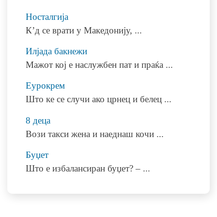
Носталгија
К’д се врати у Македонију,
...
Илјада бакнежи
Мажот кој е наслужбен пат и праќа
...
Еурокрем
Што ке се случи ако црнец и белец
...
8 деца
Вози такси жена и наеднаш кочи
...
Буџет
Што е избалансиран буџет? –
...