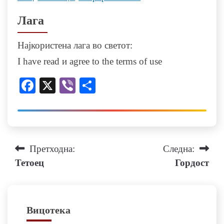
Лага
Најкористена лага во светот:
I have read и agree to the terms of use
Facebook
X
Viber
Share
Навигација
Претходна:
Следна:
Тетоец
Гордост
на
напис
Вицотека