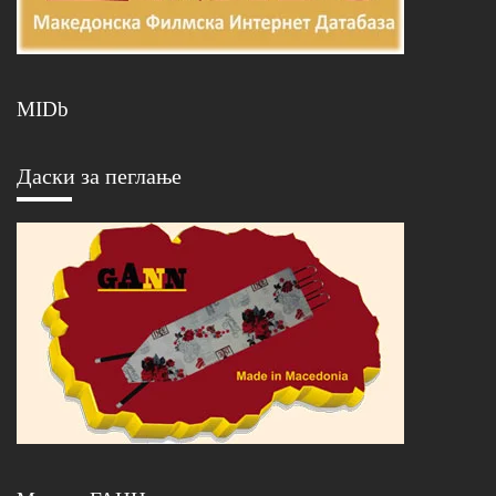
MIDb
Даски за пеглање