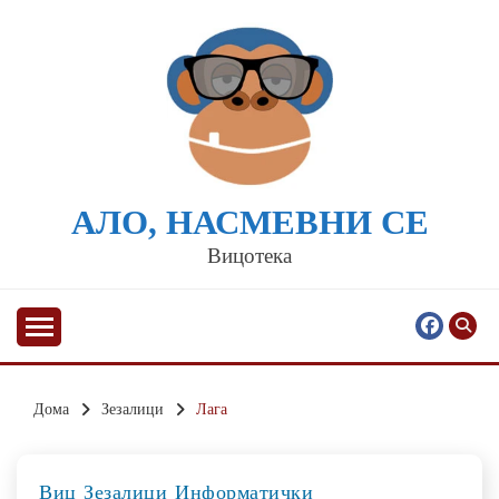
Skip
to
content
АЛО, НАСМЕВНИ СЕ
Вицотека
Дома
Зезалици
Лага
Виц
Зезалици
Информатички