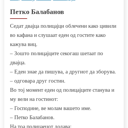
Петко Балабанов
Седат двајца полицајци облечени како цивили
во кафана и слушаат еден од гостите како
кажува виц.
– Зошто полицајците секогаш шетаат по
двајца.
– Еден знае да пишува, а другиот да зборува.
– одговара друг гостин.
Во тој момент еден од полицајците станува и
му вели на гостинот:
– Господине, ве молам вашето име.
– Петко Балабанов.
На тоа полицаецот додава: