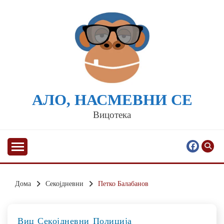
Skip
to
content
АЛО, НАСМЕВНИ СЕ
Вицотека
Дома
Секојдневни
Петко Балабанов
Виц
Секојдневни
Полиција