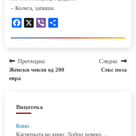
– Колега, запиши.
Facebook
X
Viber
Share
Навигација
Претходна:
Следна:
Женски чевли од 200
Секс поза
на
евра
напис
Вицотека
Кино
Касиерката во кино: Добро човеку,
...