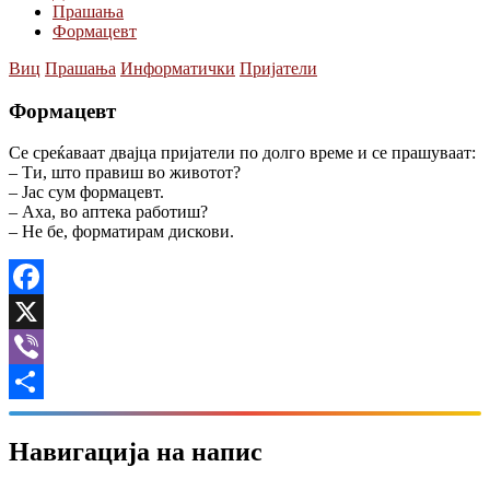
Прашања
Формацевт
Виц
Прашања
Информатички
Пријатели
Формацевт
Се среќаваат двајца пријатели по долго време и се прашуваат:
– Ти, што правиш во животот?
– Јас сум формацевт.
– Аха, во аптека работиш?
– Не бе, форматирам дискови.
Facebook
X
Viber
Share
Навигација на напис