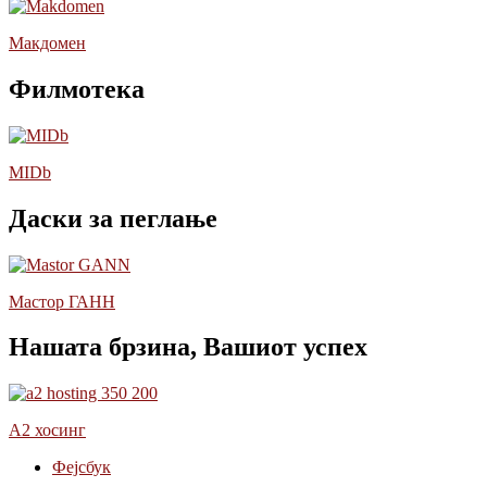
Макдомен
Филмотека
MIDb
Даски за пеглање
Мастор ГАНН
Нашата брзина, Вашиот успех
А2 хосинг
Фејсбук