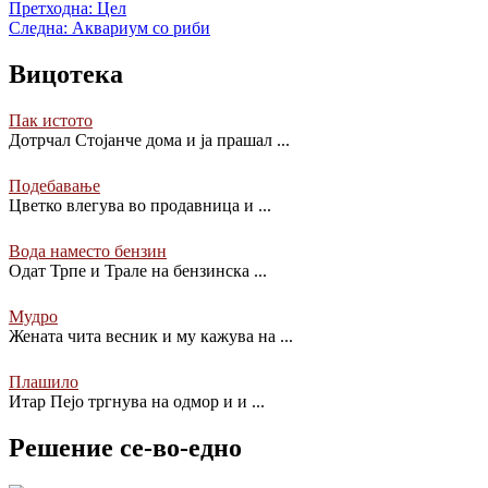
Претходна:
Цел
Следна:
Аквариум со риби
Вицотека
Пак истото
Дотрчал Стојанче дома и ја прашал
...
Подебавање
Цветко влегува во продавница и
...
Вода наместо бензин
Одат Трпе и Трале на бензинска
...
Мудро
Жената чита весник и му кажува на
...
Плашило
Итар Пејо тргнува на одмор и и
...
Решение се-во-едно