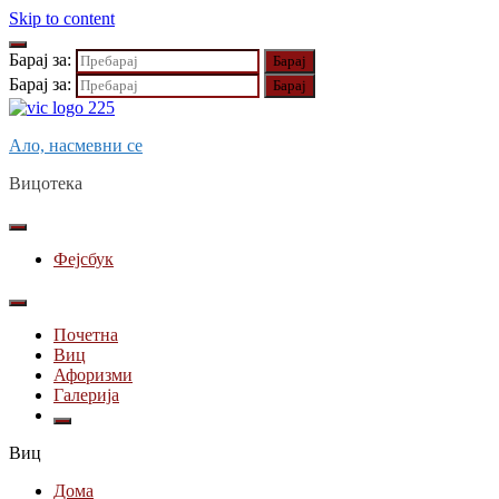
Skip to content
Барај за:
Барај за:
Ало, насмевни се
Вицотека
Фејсбук
Почетна
Виц
Афоризми
Галерија
Виц
Дома