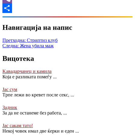
Viber
Share
Навигација на напис
Претходна:
Стриптиз клуб
Следна:
Жена убила маж
Вицотека
Kавадарчанец и камила
Која е разликата помеѓу
...
Јас сум
Tрпе лежи во кревет после секс,
...
Задник
За да не останеме без работа,
...
Јас сакам тато!
Некој човек имал две ќерки и еден
...