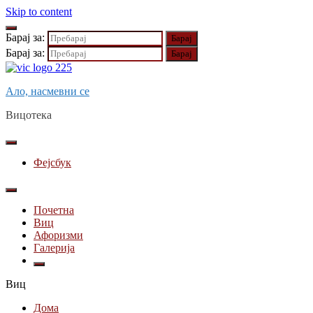
Skip to content
Барај за:
Барај за:
Ало, насмевни се
Вицотека
Фејсбук
Почетна
Виц
Афоризми
Галерија
Виц
Дома