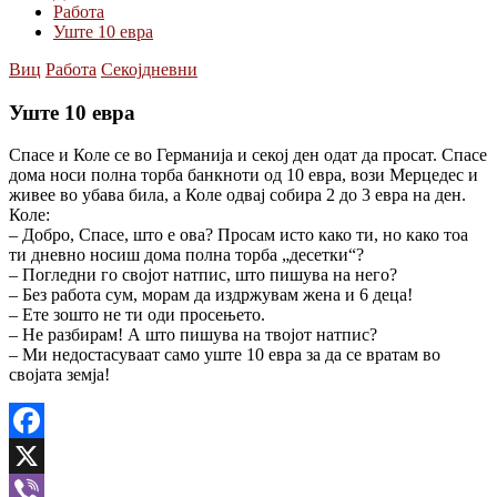
Работа
Уште 10 евра
Виц
Работа
Секојдневни
Уште 10 евра
Спасе и Коле се во Германија и секој ден одат да просат. Спасе
дома носи полна торба банкноти од 10 евра, вози Мерцедес и
живее во убава била, а Коле одвај собира 2 до 3 евра на ден.
Коле:
– Добро, Спасе, што е ова? Просам исто како ти, но како тоа
ти дневно носиш дома полна торба „десетки“?
– Погледни го својот натпис, што пишува на него?
– Без работа сум, морам да издржувам жена и 6 деца!
– Ете зошто не ти оди просењето.
– Не разбирам! А што пишува на твојот натпис?
– Ми недостасуваат само уште 10 евра за да се вратам во
својата земја!
Facebook
X