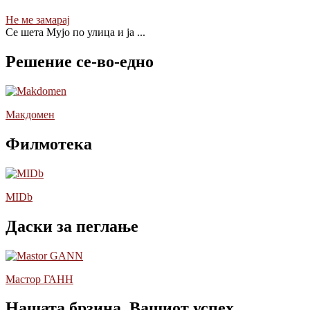
Не ме замарај
Се шета Мујо по улица и ја
...
Решение се-во-едно
Макдомен
Филмотека
MIDb
Даски за пеглање
Мастор ГАНН
Нашата брзина, Вашиот успех