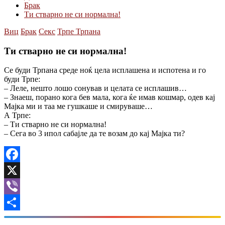
Брак
Ти стварно не си нормална!
Виц
Брак
Секс
Трпе Трпана
Ти стварно не си нормална!
Се буди Трпана среде ноќ цела исплашена и испотена и го
буди Трпе:
– Леле, нешто лошо сонував и целата се исплашив…
– Знаеш, порано кога бев мала, кога ќе имав кошмар, одев кај
Мајка ми и таа ме гушкаше и смируваше…
А Трпе:
– Ти стварно не си нормална!
– Сега во 3 ипол сабајле да те возам до кај Мајка ти?
Facebook
X
Viber
Share