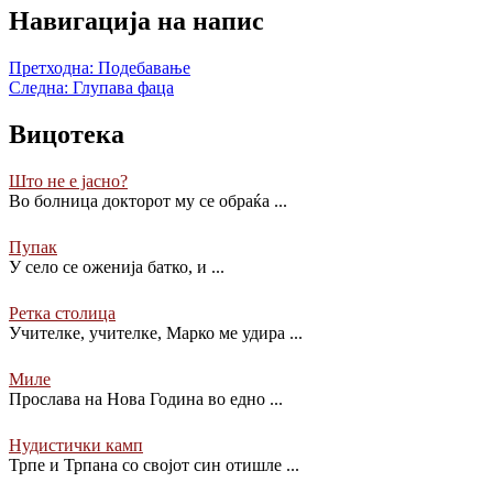
Навигација на напис
Претходна:
Подебавање
Следна:
Глупава фаца
Вицотека
Што не е јасно?
Во болница докторот му се обраќа
...
Пупак
У село се оженија батко, и
...
Ретка столица
Учителке, учителке, Марко ме удира
...
Миле
Прослава на Нова Година во едно
...
Нудистички камп
Трпе и Трпана со својот син отишле
...