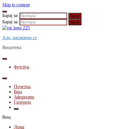
Skip to content
Барај за:
Барај за:
Ало, насмевни се
Вицотека
Фејсбук
Почетна
Виц
Афоризми
Галерија
Виц
Дома