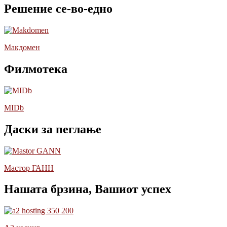
Решение се-во-едно
Макдомен
Филмотека
MIDb
Даски за пеглање
Мастор ГАНН
Нашата брзина, Вашиот успех