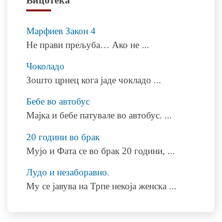
Марфиев Закон 4
Не прави прељуба… Ако не
...
Чоколадо
Зошто црнец кога јаде чокладо
...
Бебе во автобус
Мајка и бебе патувале во автобус.
...
20 години во брак
Мујо и Фата се во брак 20 години,
...
Лудо и незаборавно.
Му се јавува на Трпе некоја женска
...