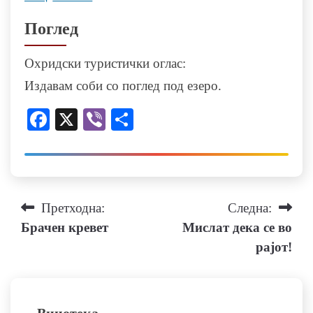
Поглед
Охридски туристички оглас:
Издавам соби со поглед под езеро.
Facebook
X
Viber
Share
Навигација
Претходна:
Следна:
Брачен кревет
Мислат дека се во
на
рајот!
напис
Вицотека