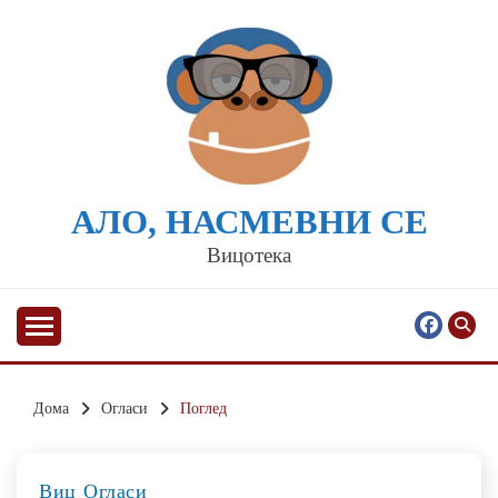
Skip
to
content
АЛО, НАСМЕВНИ СЕ
Вицотека
Дома
Огласи
Поглед
Виц
Огласи