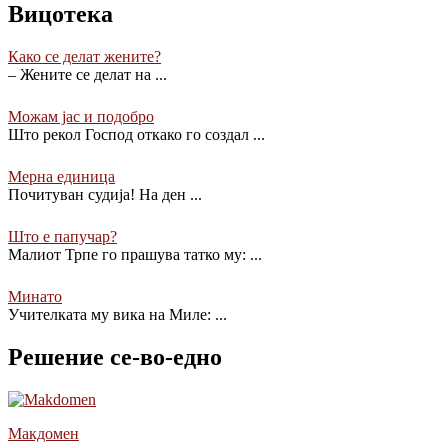
Вицотека
Како се делат жените?
– Жените се делат на
...
Можам јас и подобро
Што рекол Господ откако го создал
...
Мерна единица
Почитуван судија! На ден
...
Што е папучар?
Малиот Трпе го прашува татко му:
...
Минато
Учителката му вика на Миле:
...
Решение се-во-едно
Макдомен