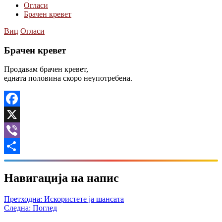
Огласи
Брачен кревет
Виц
Огласи
Брачен кревет
Продавам брачен кревет,
едната половина скоро неупотребена.
Facebook
X
Viber
Share
Навигација на напис
Претходна:
Искористете ја шансата
Следна:
Поглед