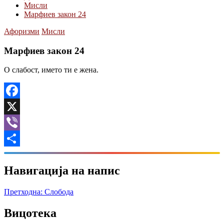
Мисли
Марфиев закон 24
Афоризми
Мисли
Марфиев закон 24
О слабост, името ти е жена.
Facebook
X
Viber
Share
Навигација на напис
Претходна:
Слобода
Вицотека