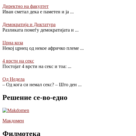
Директно на факултет
Иван сметал дека е паметен и ја
...
Демократија и Диктатура
Разликата помеѓу демократијата и
...
Црна коза
Некој црнец од некое афричко племе
...
4 врсти на секс
Постојат 4 врсти на секс и тоа:
...
Од Недела
– Од кога си немал секс? – Што ден
...
Решение се-во-едно
Макдомен
Филмотека