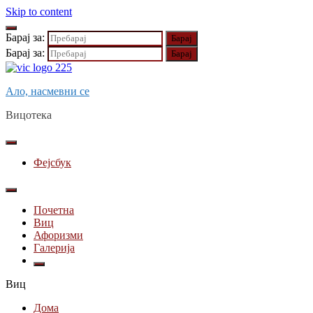
Skip to content
Барај за:
Барај за:
Ало, насмевни се
Вицотека
Фејсбук
Почетна
Виц
Афоризми
Галерија
Виц
Дома