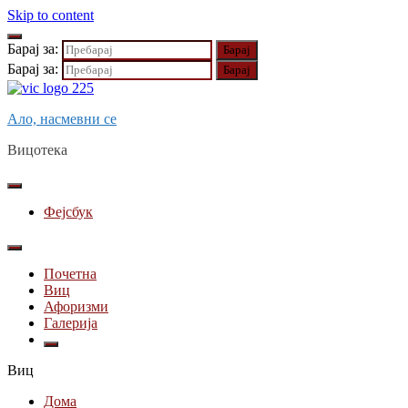
Skip to content
Барај за:
Барај за:
Ало, насмевни се
Вицотека
Фејсбук
Почетна
Виц
Афоризми
Галерија
Виц
Дома