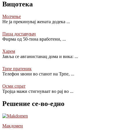
Вицотека
Молчење
Не ја прекинувај жената додека
...
Пица доставувач
Фирма од 50-тина вработени,
...
Харем
Јавља се авганистанац дома и вика:
...
Трпе пратеник
Телефон ѕвони во станот на Трпе,
...
Осми спрат
Тројца мажи стигнуваат во рај во
...
Решение се-во-едно
Макдомен