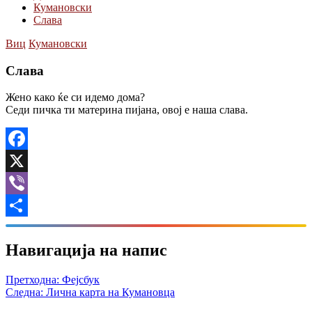
Кумановски
Слава
Виц
Кумановски
Слава
Жено како ќе си идемо дома?
Седи пичка ти материна пијана, овој е наша слава.
Facebook
X
Viber
Share
Навигација на напис
Претходна:
Фејсбук
Следна:
Лична карта на Кумановца