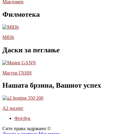
Макдомен
Филмотека
MIDb
Даски за пеглање
Мастор ГАНН
Нашата брзина, Вашиот успех
А2 хосинг
Фејсбук
Сите права задржани ©
Дизајн и хостинг Макдомен