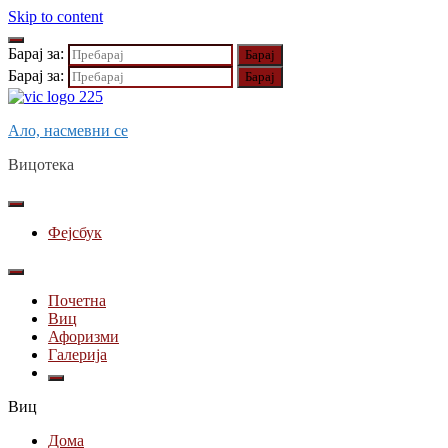
Skip to content
Барај за:
Барај за:
Ало, насмевни се
Вицотека
Фејсбук
Почетна
Виц
Афоризми
Галерија
Виц
Дома