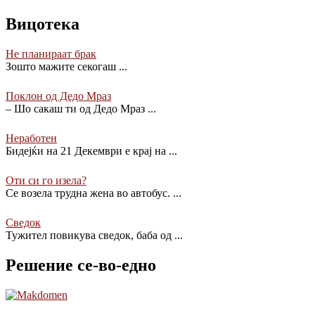
Вицотека
Не планираат брак
Зошто мажите секогаш
...
Поклон од Дедо Мраз
– Шо сакаш ти од Дедо Мраз
...
Неработен
Бидејќи на 21 Декември е крај на
...
Оти си го изела?
Се возела трудна жена во автобус.
...
Сведок
Тужител повикува сведок, баба од
...
Решение се-во-едно