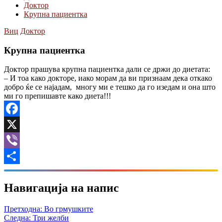
Доктор
Крупна пациентка
Виц
Доктор
Крупна пациентка
Доктор прашува крупна пациентка дали се држи до диетата:
– И тоа како докторе, иако морам да ви признаам дека откако
добро ќе се најадам, многу ми е тешко да го изедам и она што
ми го препишавте како диета!!!
Facebook
X
Viber
Share
Навигација на напис
Претходна:
Во грмушките
Следна:
Три желби