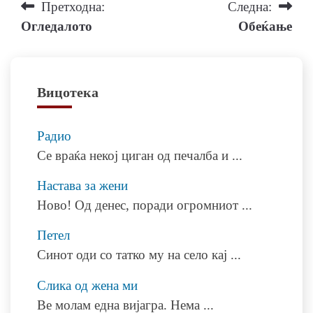
Навигација
Претходна:
Следна:
Огледалото
Обеќање
на
напис
Вицотека
Радио
Се враќа некој циган од печалба и
...
Настава за жени
Ново! Од денес, поради огромниот
...
Петел
Синот оди со татко му на село кај
...
Слика од жена ми
Ве молам една вијагра. Нема
...