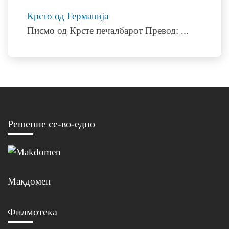
Крсто од Германија
Писмо од Крсте печалбарот Превод:
...
Решение се-во-едно
Макдомен
Филмотека