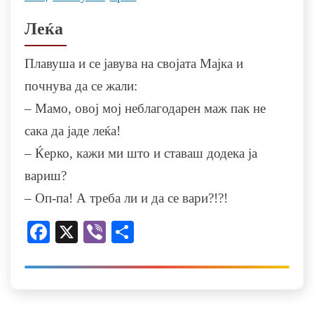
Леќа
Плавуша и се јавува на својата Мајка и
почнува да се жали:
– Мамо, овој мој неблагодарен маж пак не
сака да јаде леќа!
– Ќерко, кажи ми што и ставаш додека ја
вариш?
– Оп-па! А треба ли и да се вари?!?!
Facebook
X
Viber
Share