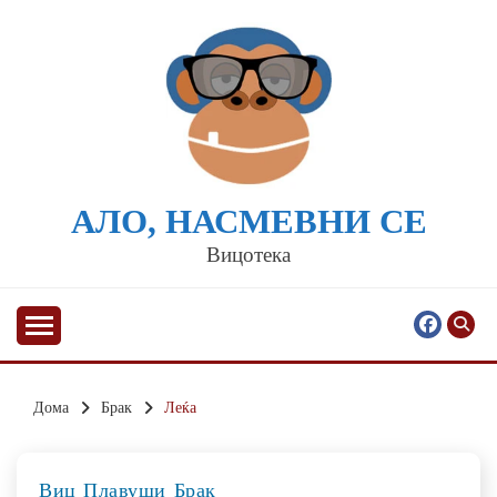
Skip
to
content
АЛО, НАСМЕВНИ СЕ
Вицотека
Дома
Брак
Леќа
Виц
Плавуши
Брак