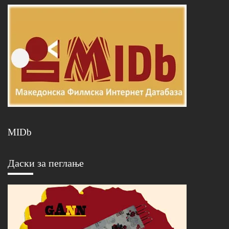
MIDb
Даски за пеглање