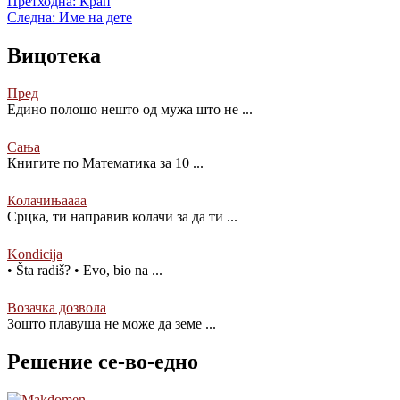
Претходна:
Крап
Следна:
Име на дете
Вицотека
Пред
Едино полошо нешто од мужа што не
...
Сања
Книгите по Математика за 10
...
Колачињаааа
Срцка, ти направив колачи за да ти
...
Kondicija
• Šta radiš? • Evo, bio na
...
Возачка дозвола
Зошто плавуша не може да земе
...
Решение се-во-едно