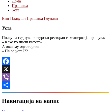
Дома
Прашања
Уста
Виц
Плавуши
Прашања
Глупави
Уста
Плавуша седнува во турски ресторан и келнерот ја прашува:
– Како го пиеш кафето?
А оваа му одговорила:
– Па со уста???
Facebook
X
Viber
Share
Навигација на напис