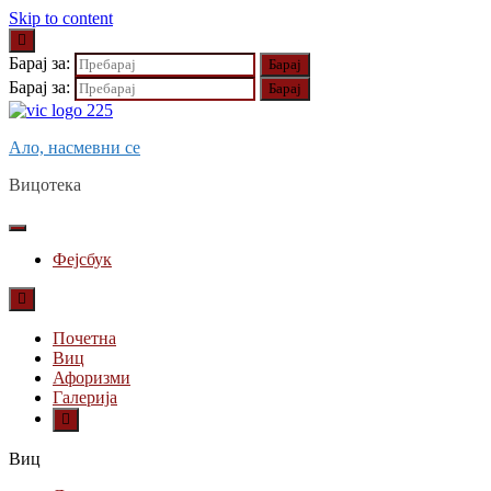
Skip to content
Барај за:
Барај за:
Ало, насмевни се
Вицотека
Фејсбук
Почетна
Виц
Афоризми
Галерија
Виц