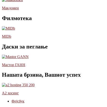
Макдомен
Филмотека
MIDb
Даски за пеглање
Мастор ГАНН
Нашата брзина, Вашиот успех
А2 хосинг
Фејсбук