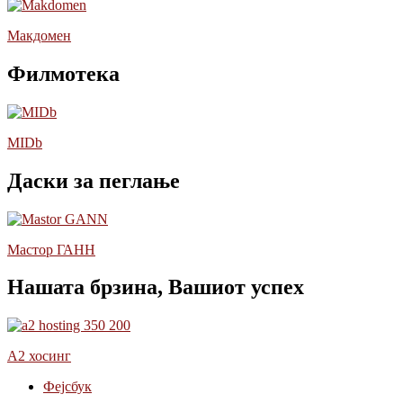
Макдомен
Филмотека
MIDb
Даски за пеглање
Мастор ГАНН
Нашата брзина, Вашиот успех
А2 хосинг
Фејсбук