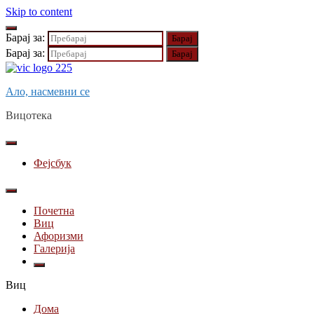
Skip to content
Барај за:
Барај за:
Ало, насмевни се
Вицотека
Фејсбук
Почетна
Виц
Афоризми
Галерија
Виц
Дома