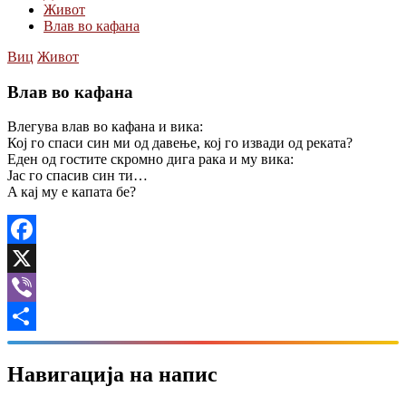
Живот
Влав во кафана
Виц
Живот
Влав во кафана
Влегува влав во кафана и вика:
Кој го спаси син ми од давење, кој го извади од реката?
Eден од гостите скромно дига рака и му вика:
Јас го спасив син ти…
A кај му е капата бе?
Facebook
X
Viber
Share
Навигација на напис