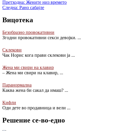
Претходна:
Жените низ времето
Следна:
Рано сабајле
Вицотека
Безобразно провокативни
Згодни провокативни секси девојки.
...
Склекови
Чак Норис кога прави склекови ја
...
Жена ми свири на клавир
– Жена ми свири на клавир,
...
Паранормална
Каква жена би сакал да имаш?
...
Кифли
Оди дете во продавница и вели
...
Решение се-во-едно