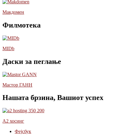
Макдомен
Филмотека
MIDb
Даски за пеглање
Мастор ГАНН
Нашата брзина, Вашиот успех
А2 хосинг
Фејсбук