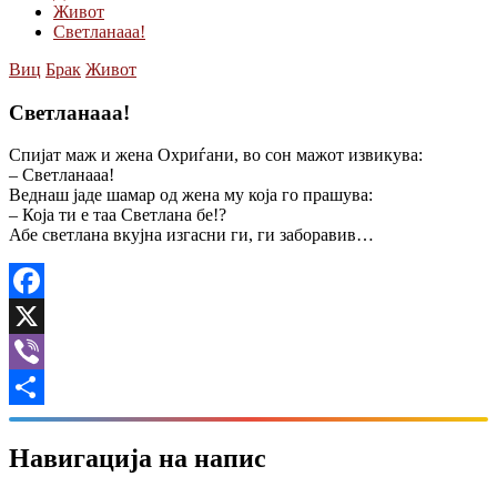
Живот
Светланааа!
Виц
Брак
Живот
Светланааа!
Спијат маж и жена Охриѓани, во сон мажот извикува:
– Светланааа!
Веднаш јаде шамар од жена му која го прашува:
– Која ти е таа Светлана бе!?
Абе светлана вкујна изгасни ги, ги заборавив…
Facebook
X
Viber
Share
Навигација на напис