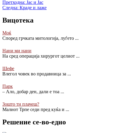
Претходна:
Јас и Јас
Следна:
Краде и лаже
Вицотека
Моќ
Според грчката митологија, луѓето
...
Нани ми нани
На сред операција хирургот целиот
...
Шефе
Влегол човек во продавница за
...
Парк
– Ало, добар ден, дали е тоа
...
Зошто ти плачеш?
Малиот Трпе седи пред куќа и
...
Решение се-во-едно