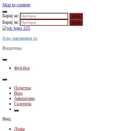
Skip to content
Барај за:
Барај за:
Ало, насмевни се
Вицотека
Фејсбук
Почетна
Виц
Афоризми
Галерија
Виц
Дома