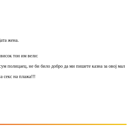
јата жена.
 висок тон им вели:
 сум полицаец, не би било добро да ми пишете казна за овој мал
на секс на плажа!!!