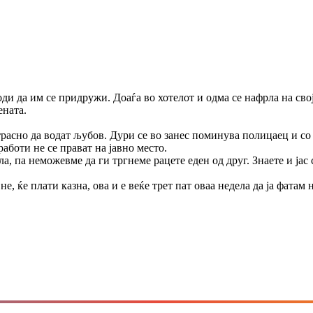
ди да им се придружи. Доаѓа во хотелот и одма се нафрла на сво
ената.
трасно да водат љубов. Дури се во занес поминува полицаец и со
работи не се прават на јавно место.
а, па неможевме да ги тргнеме рацете еден од друг. Знаете и јас
не, ќе плати казна, ова и е веќе трет пат оваа недела да ја фатам 