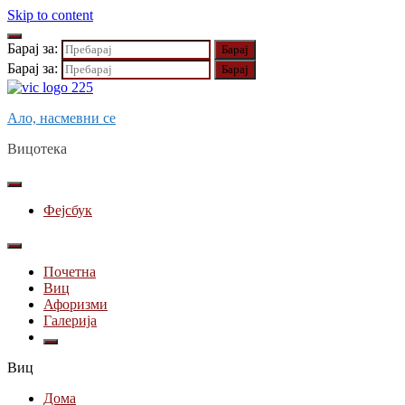
Skip to content
Барај за:
Барај за:
Ало, насмевни се
Вицотека
Фејсбук
Почетна
Виц
Афоризми
Галерија
Виц
Дома