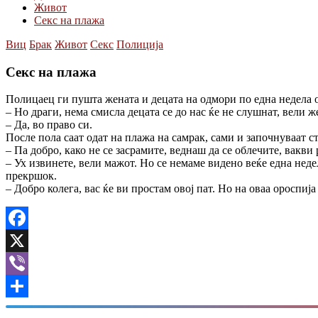
Живот
Секс на плажа
Виц
Брак
Живот
Секс
Полиција
Секс на плажа
Полицаец ги пушта жената и децата на одмори по една недела о
– Но драги, нема смисла децата се до нас ќе не слушнат, вели ж
– Да, во право си.
После пола саат одат на плажа на самрак, сами и започнуваат с
– Па добро, како не се засрамите, веднаш да се облечите, вакви 
– Ух извинете, вели мажот. Но се немаме видено веќе една недел
прекршок.
– Добро колега, вас ќе ви простам овој пат. Но на оваа ороспија 
Facebook
X
Viber
Share