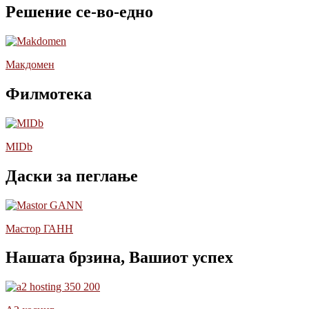
Решение се-во-едно
Макдомен
Филмотека
MIDb
Даски за пеглање
Мастор ГАНН
Нашата брзина, Вашиот успех