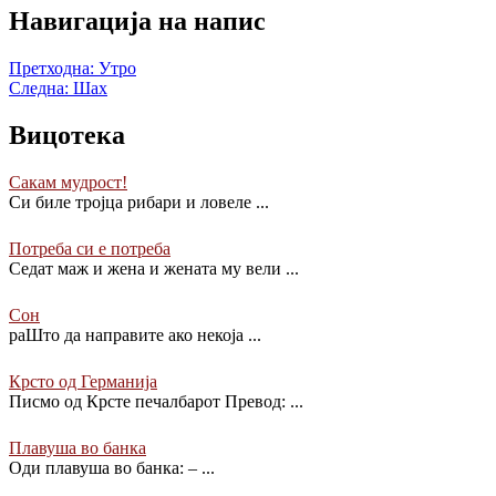
Навигација на напис
Претходна:
Утро
Следна:
Шах
Вицотека
Сакам мудрост!
Си биле тројца рибари и ловеле
...
Потреба си е потреба
Седат маж и жена и жената му вели
...
Сон
раШто да направите ако некоја
...
Крсто од Германија
Писмо од Крсте печалбарот Превод:
...
Плавуша во банка
Оди плавуша во банка: –
...