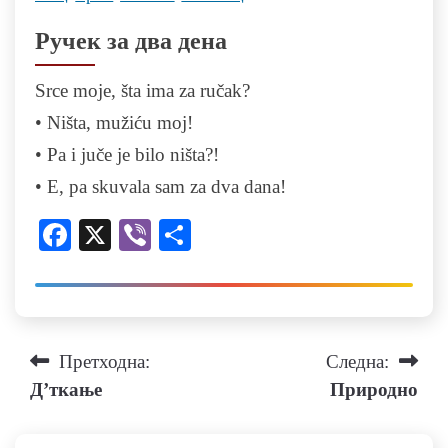
Ручек за два дена
Srce moje, šta ima za ručak?
• Ništa, mužiću moj!
• Pa i juče je bilo ništa?!
• E, pa skuvala sam za dva dana!
Facebook
X
Viber
Share
Навигација
Претходна:
Следна:
Д’ткање
Природно
на