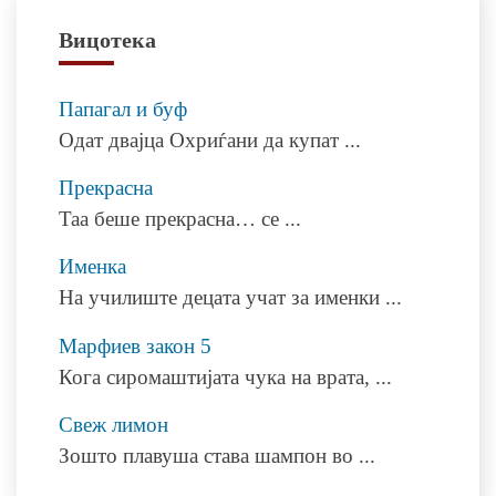
напис
Вицотека
Папагал и буф
Одат двајца Охриѓани да купат
...
Прекрасна
Taa беше прекрасна… се
...
Именка
На училиште децата учат за именки
...
Марфиев закон 5
Кога сиромаштијата чука на врата,
...
Свеж лимон
Зошто плавуша става шампон во
...