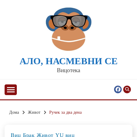
Skip
to
content
АЛО, НАСМЕВНИ СЕ
Вицотека
Дома
Живот
Ручек за два дена
Виц
Брак
Живот
YU виц