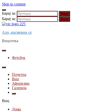
Skip to content
Барај за:
Барај за:
Ало, насмевни се
Вицотека
Фејсбук
Почетна
Виц
Афоризми
Галерија
Виц
Дома