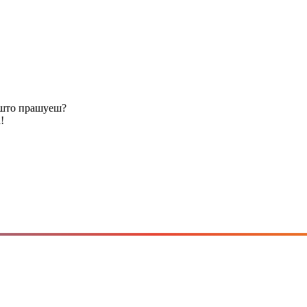
Зашто прашуеш?
!