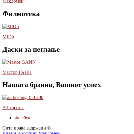
Макдомен
Филмотека
MIDb
Даски за пеглање
Мастор ГАНН
Нашата брзина, Вашиот успех
А2 хосинг
Фејсбук
Сите права задржани ©
Дизајн и хостинг Макдомен