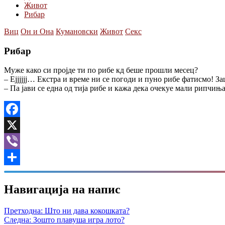
Живот
Рибар
Виц
Он и Она
Кумановски
Живот
Секс
Рибар
Муже како си пројде ти по рибе кд беше прошли месец?
– Ејјјјјј… Екстра и време ни се погоди и пуно рибе фатисмо! 
– Па јави се една од тија рибе и кажа дека очекуе мали рипчиња
Facebook
X
Viber
Share
Навигација на напис
Претходна:
Што ни дава кокошката?
Следна:
Зошто плавуша игра лото?