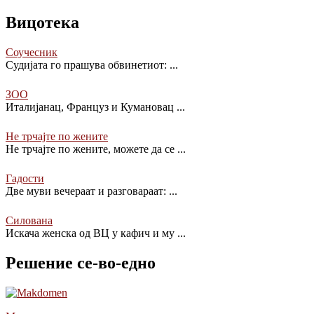
Вицотека
Соучесник
Судијата го прашува обвинетиот:
...
ЗОО
Италијанац, Француз и Кумановац
...
Не трчајте по жените
Не трчајте по жените, можете да се
...
Гадости
Две муви вечераат и разговараат:
...
Силована
Искача женска од ВЦ у кафич и му
...
Решение се-во-едно