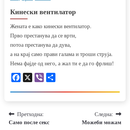
Кинески вентилатор
Жената е како кинески вентилатор.
Прво престанува да се врти,
потоа престанува да дува,
а на крај само прави галама и троши струја.
Нема фајде од него, а жал ти е да го фрлиш!
Facebook
X
Viber
Share
Навигација
Претходна:
Следна:
Само после секс
Можеби можам
на