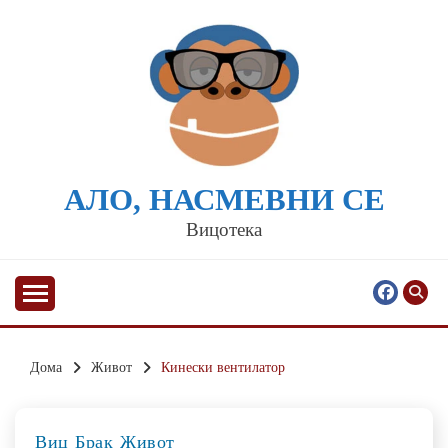
Skip
to
content
АЛО, НАСМЕВНИ СЕ
Вицотека
Дома
Живот
Кинески вентилатор
Виц
Брак
Живот