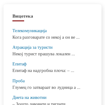
напис
Вицотека
Телекомуникација
Кога разговарате со некој а он ве
...
Атракција за туристи
Некој турист прашува локален
...
Епитаф
Епитаф на надгробна плоча: –
...
Проба
Глумец го затвараат во лудница а
...
Диета на животни
– Зошто лавовите и тигрите
...