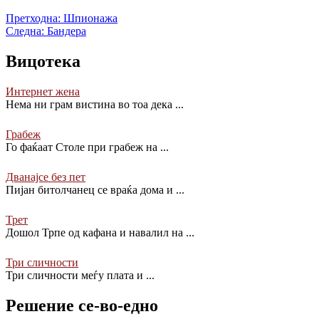
Претходна:
Шпионажа
Следна:
Бандера
Вицотека
Интернет жена
Нема ни грам вистина во тоа дека
...
Грабеж
Го фаќаат Столе при грабеж на
...
Дванајсе без пет
Пијан битолчанец се враќа дома и
...
Трет
Дошол Трпе од кафана и навалил на
...
Три сличности
Три сличности меѓу плата и
...
Решение се-во-едно