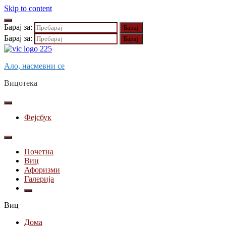
Skip to content
Барај за:
Барај за:
Ало, насмевни се
Вицотека
Фејсбук
Почетна
Виц
Афоризми
Галерија
Виц
Дома