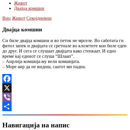
Живот
Двајца комшии
Виц
Живот
Секојдневни
Двајца комшии
Си биле двајца комшии и во петок не мрселе. Во саботата ги
фатил запек и двајцата се сретнале во клозетите кои биле еден
до друг. И сега се слушаат двајцата како стенкаат. И едно
време кај едниот се слуша “Шлаап”.
– Аирлија комшија-му вели комшијата.
– Море аир да не видиш, саатот ми падна.
Facebook
X
Viber
Share
Навигација на напис