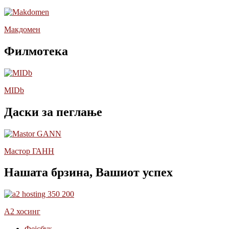
Макдомен
Филмотека
MIDb
Даски за пеглање
Мастор ГАНН
Нашата брзина, Вашиот успех
А2 хосинг
Фејсбук