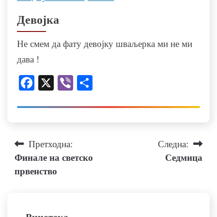
Девојка
Не смем да фату девојку шваљерка ми не ми
дава !
Facebook
X
Viber
Share
Навигација
Претходна:
Следна:
Финале на светско
Седмица
на
првенство
напис
Вицотека