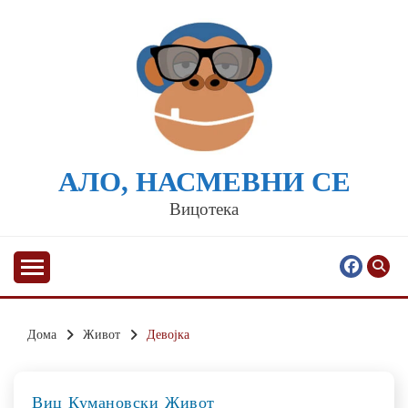
Skip
to
content
АЛО, НАСМЕВНИ СЕ
Вицотека
Дома
Живот
Девојка
Виц
Кумановски
Живот