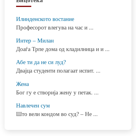
Илинденското востание
Професорот влегува на час и
...
Интер – Милан
Доаѓа Трпе дома од кладилница и и
...
Абе ти да не си луд?
Двајца студенти полагаат испит.
...
Жена
Бог гу е створија жену у петак.
...
Навлечен сум
Што вели кондом во суд? – Не
...