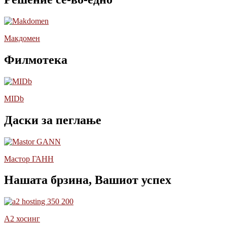
Макдомен
Филмотека
MIDb
Даски за пеглање
Мастор ГАНН
Нашата брзина, Вашиот успех
А2 хосинг