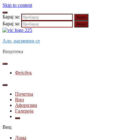
Skip to content
Барај за:
Барај за:
Ало, насмевни се
Вицотека
Фејсбук
Почетна
Виц
Афоризми
Галерија
Виц
Дома