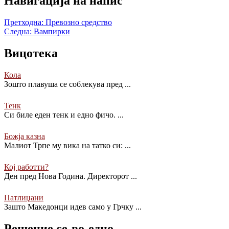
Навигација на напис
Претходна:
Превозно средство
Следна:
Вампирки
Вицотека
Кола
Зошто плавуша се соблекува пред
...
Тенк
Си биле еден тенк и едно фичо.
...
Божја казна
Малиот Трпе му вика на татко си:
...
Кој работти?
Ден пред Нова Година. Директорот
...
Патлиџани
Зашто Македонци идев само у Грчку
...
Решение се-во-едно