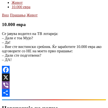
Живот
10.000 евра
Виц
Прашања
Живот
10.000 евра
Се јавува водител на ТВ лотарија:
– Дали е тоа Мујо?
– Да!
– Вие сте вистински среќник. Ќе заработите 10.000 евра ако
одговорите со НЕ на моето прво прашање:
– Дали сте подготвени?
– ДА!
Facebook
X
Viber
Share