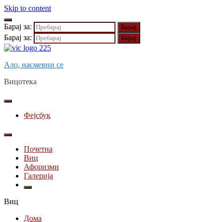
Skip to content
Барај за:
Барај за:
Ало, насмевни се
Вицотека
Фејсбук
Почетна
Виц
Афоризми
Галерија
Виц
Дома