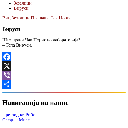
Зезалици
Вируси
Виц
Зезалици
Прашања
Чак Норис
Вируси
Што прави Чак Норис во лабораторија?
– Тепа Вируси.
Facebook
X
Viber
Share
Навигација на напис
Претходна:
Риби
Следна:
Миле