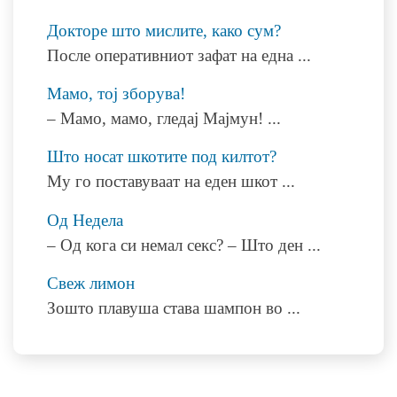
Докторе што мислите, како сум?
После оперативниот зафат на една
...
Мамо, тој зборува!
– Мамо, мамо, гледај Мајмун!
...
Што носат шкотите под килтот?
Му го поставуваат на еден шкот
...
Од Недела
– Од кога си немал секс? – Што ден
...
Свеж лимон
Зошто плавуша става шампон во
...