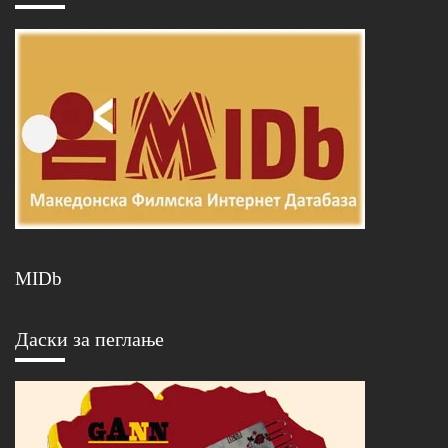
MIDb
Даски за пеглање