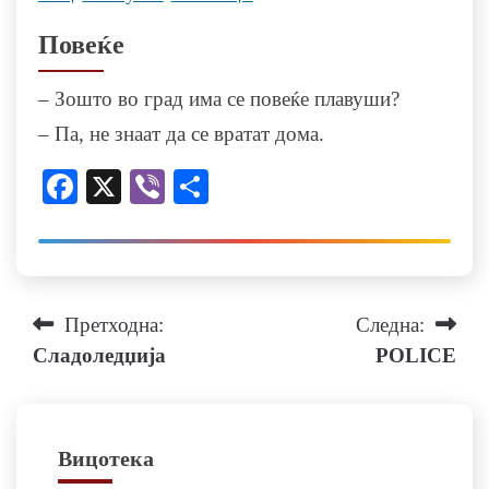
Повеќе
– Зошто во град има се повеќе плавуши?
– Па, не знаат да се вратат дома.
Facebook
X
Viber
Share
Навигација
Претходна:
Следна:
Сладоледџија
POLICE
на
напис
Вицотека