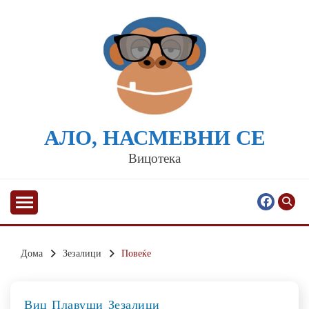
Skip
to
content
АЛО, НАСМЕВНИ СЕ
Вицотека
Дома
Зезалици
Повеќе
Виц
Плавуши
Зезалици