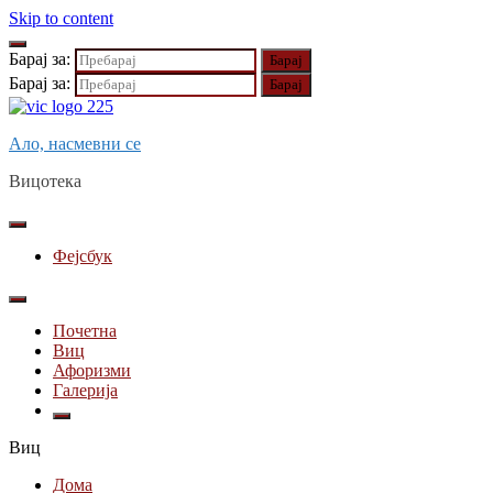
Skip to content
Барај за:
Барај за:
Ало, насмевни се
Вицотека
Фејсбук
Почетна
Виц
Афоризми
Галерија
Виц
Дома