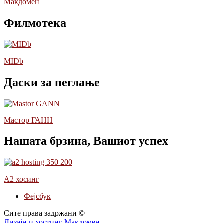
Макдомен
Филмотека
MIDb
Даски за пеглање
Мастор ГАНН
Нашата брзина, Вашиот успех
А2 хосинг
Фејсбук
Сите права задржани ©
Дизајн и хостинг Макдомен