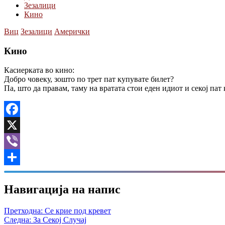
Зезалици
Кино
Виц
Зезалици
Амерички
Кино
Касиерката во кино:
Добро човеку, зошто по трет пат купувате билет?
Па, што да правам, таму на вратата стои еден идиот и секој пат
Facebook
X
Viber
Share
Навигација на напис
Претходна:
Се крие под кревет
Следна:
За Секој Случај