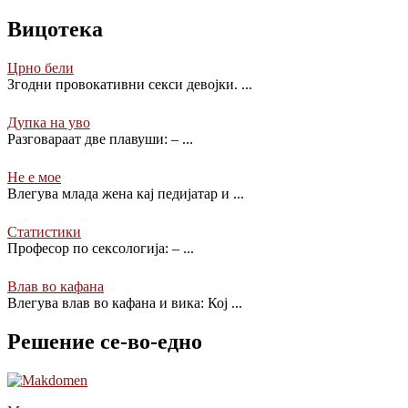
Вицотека
Црно бели
Згодни провокативни секси девојки.
...
Дупка на уво
Разговараат две плавуши: –
...
Не е мое
Влегува млада жена кај педијатар и
...
Статистики
Професор по сексологија: –
...
Влав во кафана
Влегува влав во кафана и вика: Кој
...
Решение се-во-едно