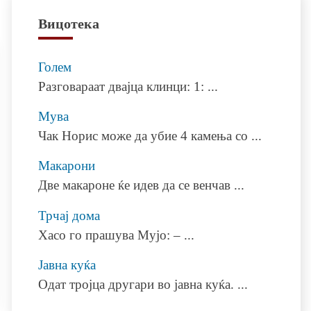
Вицотека
Голем
Разговараат двајца клинци: 1:
...
Мува
Чак Норис може да убие 4 камења со
...
Макарони
Две макароне ќе идев да се венчав
...
Трчај дома
Хасо го прашува Мујо: –
...
Јавна куќа
Одат тројца другари во јавна куќа.
...