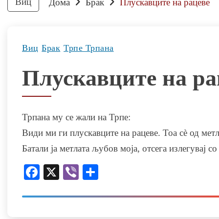
Виц
Дома
Брак
Плускавците на рацеве
Виц
Брак
Трпе Трпана
Плускавците на ра
Трпана му се жали на Трпе:
Види ми ги плускавците на рацеве. Тоа сѐ од метл
Батали ја метлата љубов моја, отсега излегувај с
Facebook
X
Viber
Share