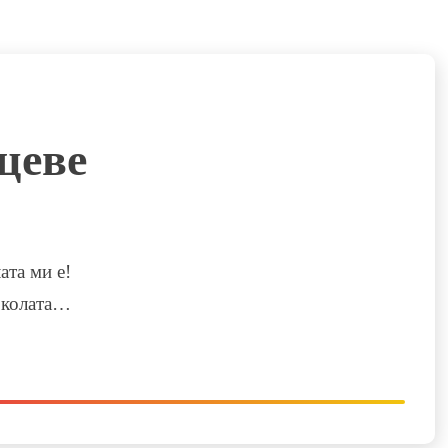
цеве
ата ми е!
о колата…