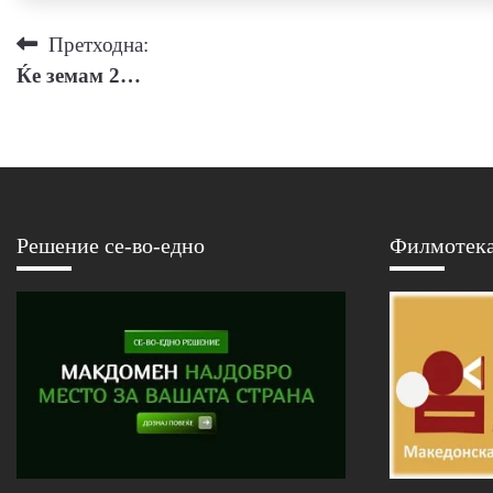
Навигација
Претходна:
Ќе земам 2…
на
напис
Решение се-во-едно
Филмотек