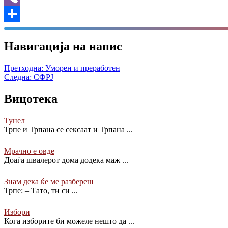
Viber
Share
Навигација на напис
Претходна:
Уморен и преработен
Следна:
СФРЈ
Вицотека
Тунел
Трпе и Трпана се сексаат и Трпана
...
Мрачно е овде
Доаѓа швaлерот дома додека маж
...
Знам дека ќе ме разбереш
Трпе: – Тато, ти си
...
Избори
Кога изборите би можеле нешто да
...