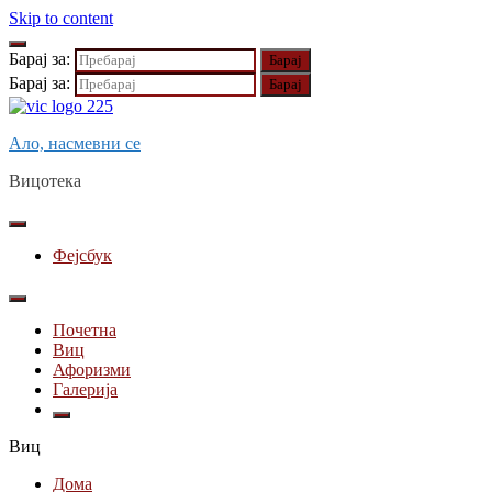
Skip to content
Барај за:
Барај за:
Ало, насмевни се
Вицотека
Фејсбук
Почетна
Виц
Афоризми
Галерија
Виц
Дома