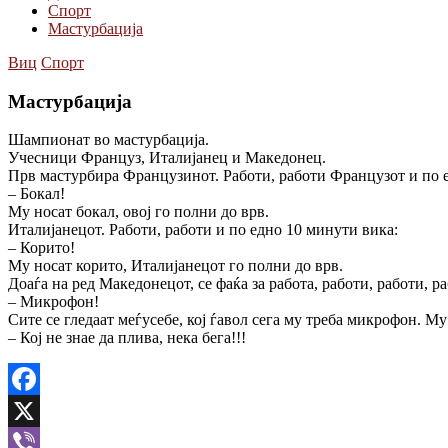
Спорт
Мастурбација
Виц
Спорт
Мастурбација
Шампионат во мастурбација.
Учесници Француз, Италијанец и Македонец.
Прв мастурбира Французинот. Работи, работи Французот и по 
– Бокал!
Му носат бокал, овој го полни до врв.
Италијанецот. Работи, работи и по едно 10 минути вика:
– Корито!
Му носат корито, Италијанецот го полни до врв.
Доаѓа на ред Македонецот, се фаќа за работа, работи, работи, 
– Микрофон!
Сите се гледаат меѓусебе, кој ѓавол сега му треба микрофон. М
– Кој не знае да плива, нека бега!!!
Facebook
X