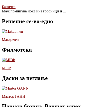
Баничка
Mаж поминува ноќе низ гробници и
...
Решение се-во-едно
Макдомен
Филмотека
MIDb
Даски за пеглање
Мастор ГАНН
Нашата брзина, Вашиот успех