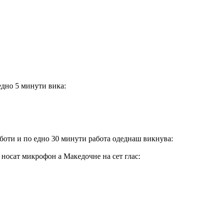
едно 5 минути вика:
работи и по едно 30 минути работа одеднаш викнува:
у носат микрофон а Македочне на сет глас: