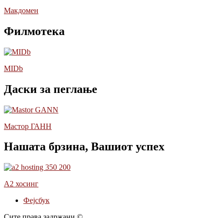
Макдомен
Филмотека
MIDb
Даски за пеглање
Мастор ГАНН
Нашата брзина, Вашиот успех
А2 хосинг
Фејсбук
Сите права задржани ©