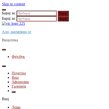
Skip to content
Барај за:
Барај за:
Ало, насмевни се
Вицотека
Фејсбук
Почетна
Виц
Афоризми
Галерија
Виц
Дома