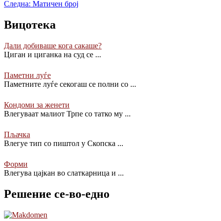
Следна:
Матичен број
Вицотека
Дали добиваше кога сакаше?
Циган и циганка на суд се
...
Паметни луѓе
Паметните луѓе секогаш се полни со
...
Кондоми за женети
Влегуваат малиот Трпе со татко му
...
Пљачка
Влегуе тип со пиштол у Скопска
...
Форми
Влегува цајкан во слаткарница и
...
Решение се-во-едно