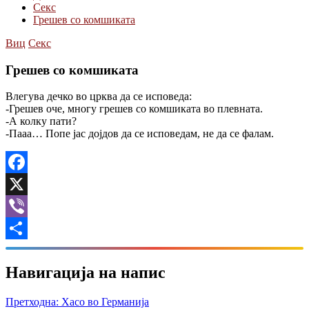
Секс
Грешев со комшиката
Виц
Секс
Грешев со комшиката
Влегува дечко во црква да се исповеда:
-Грешев оче, многу грешев со комшиката во плевната.
-А колку пати?
-Пааа… Попе јас дојдов да се исповедам, не да се фалам.
Facebook
X
Viber
Share
Навигација на напис
Претходна:
Хасо во Германија