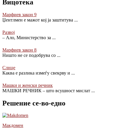
Вицотека
Марфиев закон 9
Џентлмен е мажот кој ја заштитува
...
Развој
– Ало, Министерство за
...
Марфиев закон 8
Ништо не се подобрува со
...
Слнце
Каква е разлика измеѓу свекрву и
...
Машки и женски речник
МАШКИ РЕЧНИК – што всушност мислат
...
Решение се-во-едно
Макдомен