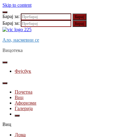
Skip to content
Барај за:
Барај за:
Ало, насмевни се
Вицотека
Фејсбук
Почетна
Виц
Афоризми
Галерија
Виц
Дома