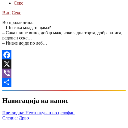
Секс
Виц
Секс
Во продавница:
– Шо сака младата дама?
– Сака шише вино, добар маж, чоколадна торта, добра книга,
редовен секс…
– Иначе дојде по леб…
Facebook
X
Viber
Share
Навигација на напис
Претходна:
Неотпакуван во целофан
Следна:
Дрво